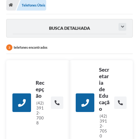
Telefones Úteis
A Cidade
Transparência
BUSCA DETALHADA
Secretarias
Turismo
telefones encontrados
3
Ouvidoria
Secr
A Prefeitura
etar
Rec
ia
Editais
epç
de
ão
Edu
Legislação
caçã
(42)
391
o
Concursos
2-
(42)
700
PSS Unificado 2025
391
8
2-
705
PROGRAMA DE INCUBAÇÃO DA INCUBADORA DE STARTUPS
0
INOVA_SÃO MATEUS DO SUL