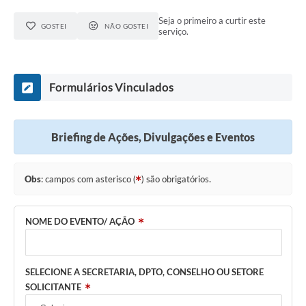
Seja o primeiro a curtir este
Solicitação de Remoção 2025/2026: Instituições Escolares
GOSTEI
NÃO GOSTEI
serviço.
Chamamento Público para Artistas Locais
Projeto Nascente Viva
Formulários Vinculados
Agência do Trabalhador
Previdência Complementar
Briefing de Ações, Divulgações e Eventos
Cadastro para Castração
Obs
: campos com asterisco (
) são obrigatórios.
Telefones Prefeitura Municipal
Feriados Municipais
NOME DO EVENTO/ AÇÃO
Imprensa
Telefones Postos de Saúde
SELECIONE A SECRETARIA, DPTO, CONSELHO OU SETORE
SOLICITANTE
Plantão das Funerárias