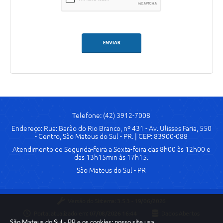
ENVIAR
Telefone: (42) 3912-7008
Endereço: Rua: Barão do Rio Branco, nº 431 - Av. Ulisses Faria, 550
- Centro, São Mateus do Sul - PR. | CEP: 83900-088
Atendimento de Segunda-feira a Sexta-feira das 8h00 às 12h00 e
das 13h15min às 17h15.
São Mateus do Sul - PR
Versão do Sistema:
3.5.3 - 19/06/2026
Portal atualizado em:
07/08/2026 16:44
Dados Abertos
São Mateus do Sul - PR e os cookies: nosso site usa