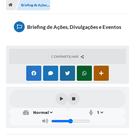
Briefing de Ações,...
A Cidade
Transparência
Briefing de Ações, Divulgações e Eventos
Secretarias
Turismo
COMPARTILHAR
Ouvidoria
A Prefeitura
Editais
Legislação
Concursos
PSS Unificado 2025
PROGRAMA DE INCUBAÇÃO DA INCUBADORA DE STARTUPS
INOVA_SÃO MATEUS DO SUL