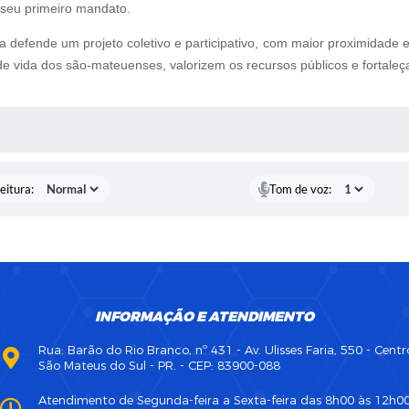
 seu primeiro mandato.
 defende um projeto coletivo e participativo, com maior proximidade
de vida dos são-mateuenses, valorizem os recursos públicos e fortal
 MÍDIAS
eitura:
Tom de voz:
INFORMAÇÃO E ATENDIMENTO
Rua: Barão do Rio Branco, nº 431 - Av. Ulisses Faria, 550 - Centr
São Mateus do Sul - PR. - CEP: 83900-088
Atendimento de Segunda-feira a Sexta-feira das 8h00 às 12h0