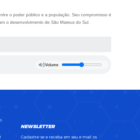
 entre o poder público e a população. Seu compromisso é
eçam o desenvolvimento de São Mateus do Sul.
Volume
o,
NEWSLETTER
0
Cadastre-se e receba em seu e-mail os