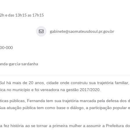
12h e das 13h15 as 17h15
gabinete@saomateusdosul.pr.gov.br
900-000
anda-garcia-sardanha
há mais de 20 anos, cidade onde construiu sua trajetória familiar, 
ica no município e foi vereadora na gestão 2017/2020.
ticas públicas, Fernanda tem sua trajetória marcada pela defesa dos di
ua atuação pública tem como base o diálogo, a participação popular
 fez história ao se tornar a primeira mulher a assumir a Prefeitura d