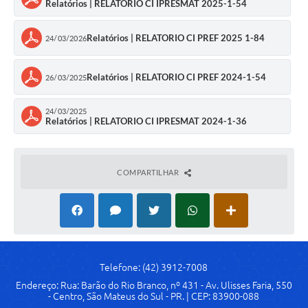
Relatórios | RELATORIO CI IPRESMAT 2025-1-54
Solicitação de Remoção 2025/2026: Instituições Escolares
Relatórios | RELATORIO CI PREF 2025 1-84
24/03/2026
Chamamento Público para Artistas Locais
Projeto Nascente Viva
Relatórios | RELATORIO CI PREF 2024-1-54
26/03/2025
Agência do Trabalhador
24/03/2025
Relatórios | RELATORIO CI IPRESMAT 2024-1-36
Previdência Complementar
Cadastro para Castração
COMPARTILHAR
Telefones Prefeitura Municipal
Feriados Municipais
Imprensa
Telefones Postos de Saúde
Telefone: (42) 3912-7008
Endereço: Rua: Barão do Rio Branco, nº 431 - Av. Ulisses Faria, 550
Plantão das Funerárias
- Centro, São Mateus do Sul - PR. | CEP: 83900-088