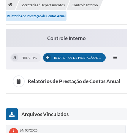
Secretarias / Departamentos
Controle Interno
A Cidade
Relatórios de Prestação de Contas Anual
Transparência
Secretarias
Controle Interno
Turismo
Ouvidoria
PRINCIPAL
RELATÓRIOS DE PRESTAÇÃO DE CONTAS...
A Prefeitura
Editais
Relatórios de Prestação de Contas Anual
Legislação
Concursos
Arquivos Vinculados
PSS Unificado 2025
PROGRAMA DE INCUBAÇÃO DA INCUBADORA DE STARTUPS
24/03/2026
INOVA_SÃO MATEUS DO SUL