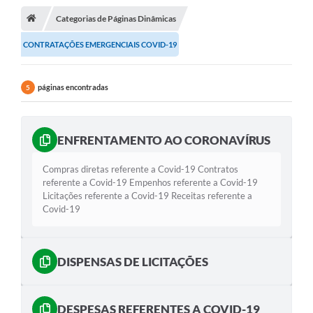
Categorias de Páginas Dinâmicas
A Cidade
CONTRATAÇÕES EMERGENCIAIS COVID-19
Transparência
Secretarias
páginas encontradas
5
Turismo
Ouvidoria
ENFRENTAMENTO AO CORONAVÍRUS
A Prefeitura
Compras diretas referente a Covid-19 Contratos
referente a Covid-19 Empenhos referente a Covid-19
Editais
Licitações referente a Covid-19 Receitas referente a
Covid-19
Legislação
Concursos
DISPENSAS DE LICITAÇÕES
PSS Unificado 2025
PROGRAMA DE INCUBAÇÃO DA INCUBADORA DE STARTUPS
DESPESAS REFERENTES A COVID-19
INOVA_SÃO MATEUS DO SUL