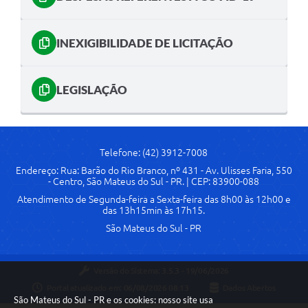
Solicitação de Remoção 2025/2026: Instituições Escolares
INEXIGIBILIDADE DE LICITAÇÃO
Chamamento Público para Artistas Locais
Projeto Nascente Viva
LEGISLAÇÃO
Agência do Trabalhador
Previdência Complementar
Telefone: (42) 3912-7008
Cadastro para Castração
Endereço: Rua: Barão do Rio Branco, nº 431 - Av. Ulisses Faria, 550
- Centro, São Mateus do Sul - PR. | CEP: 83900-088
Telefones Prefeitura Municipal
Atendimento de Segunda-feira a Sexta-feira das 8h00 às 12h00 e
Feriados Municipais
das 13h15min às 17h15.
São Mateus do Sul - PR
Imprensa
Telefones Postos de Saúde
Versão do Sistema:
3.5.3 - 19/06/2026
Portal atualizado em:
06/08/2026 08:13
Dados Abertos
Plantão das Funerárias
São Mateus do Sul - PR e os cookies: nosso site usa