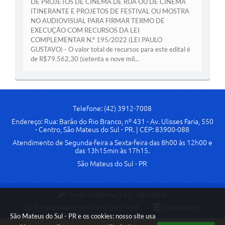
DE PROJETOS DE CINEMA DE RUA OU DE CINEMA
ITINERANTE E PROJETOS DE FESTIVAL OU MOSTRA
Solicitação de Remoção 2025/2026: Instituições Escolares
NO AUDIOVISUAL PARA FIRMAR TERMO DE
EXECUÇÃO COM RECURSOS DA LEI
Chamamento Público para Artistas Locais
COMPLEMENTAR N.º 195/2022 (LEI PAULO
GUSTAVO) - O valor total de recursos para este edital é
Projeto Nascente Viva
de R$79.562,30 (setenta e nove mil...
Agência do Trabalhador
Previdência Complementar
Telefone: (42) 3912-7008
Cadastro para Castração
Endereço: Rua: Barão do Rio Branco, nº 431 - Av. Ulisses Faria, 550
- Centro, São Mateus do Sul - PR. | CEP: 83900-088
Telefones Prefeitura Municipal
Atendimento de Segunda-feira a Sexta-feira das 8h00 às 12h00 e
das 13h15min às 17h15.
Feriados Municipais
São Mateus do Sul - PR
Imprensa
Telefones Postos de Saúde
Versão do Sistema:
3.5.3 - 19/06/2026
Portal atualizado em:
07/08/2026 16:44
Dados Abertos
Plantão das Funerárias
São Mateus do Sul - PR e os cookies: nosso site usa