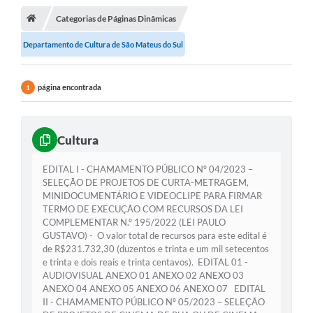
Categorias de Páginas Dinâmicas
A Cidade
Departamento de Cultura de São Mateus do Sul
Transparência
Secretarias
página encontrada
1
Turismo
Ouvidoria
Cultura
A Prefeitura
EDITAL I - CHAMAMENTO PÚBLICO Nº 04/2023 –
SELEÇÃO DE PROJETOS DE CURTA-METRAGEM,
Editais
MINIDOCUMENTÁRIO E VIDEOCLIPE PARA FIRMAR
TERMO DE EXECUÇÃO COM RECURSOS DA LEI
Legislação
COMPLEMENTAR N.º 195/2022 (LEI PAULO
GUSTAVO) - O valor total de recursos para este edital é
Concursos
de R$231.732,30 (duzentos e trinta e um mil setecentos
e trinta e dois reais e trinta centavos). EDITAL 01 -
PSS Unificado 2025
AUDIOVISUAL ANEXO 01 ANEXO 02 ANEXO 03
ANEXO 04 ANEXO 05 ANEXO 06 ANEXO 07 EDITAL
PROGRAMA DE INCUBAÇÃO DA INCUBADORA DE STARTUPS
II - CHAMAMENTO PÚBLICO Nº 05/2023 – SELEÇÃO
INOVA_SÃO MATEUS DO SUL