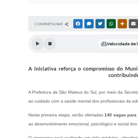
COMPARTILHAR
FACEBOOK
MESSENGER
TWITTER
WHATSAPP
OUTRAS
Velocidade de l
A iniciativa reforça o compromisso do Muni
contribuindo
A Prefeitura de São Mateus do Sul, por meio da Secreta
ao cuidado com a saúde mental dos profissionais da ed
Nesta primeira etapa, serão ofertadas
140 vagas para 
ao desenvolvimento emocional, psicológico e social dos
O programa será realizado em três módulos, abordand