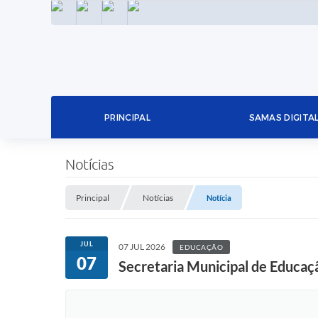
INSTAGRAM
FACEBOOK
LINKEDIN
TWITTER
PRINCIPAL
SAMAS DIGITA
Notícias
Principal
Notícias
Notícia
JUL
07 JUL 2026
EDUCAÇÃO
07
Secretaria Municipal de Educaçã