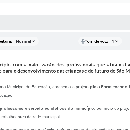
 MÍDIAS
RECEBA NOTÍCIAS
eitura:
Tom de voz:
cípio com a valorização dos profissionais que atuam dia
 para o desenvolvimento das crianças e do futuro de São M
ria Municipal de Educação, apresenta o projeto piloto
Fortalecendo 
ucação.
professores e servidores efetivos do município
, por meio do proj
 trabalhadores da rede municipal.
o temas como neurociência, enfrentamento de situações adversas e f