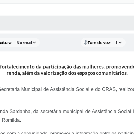
 MÍDIAS
RECEBA NOTÍCIAS
eitura:
Tom de voz:
ortalecimento da participação das mulheres, promovendo
renda, além da valorização dos espaços comunitários.
ecretaria Municipal de Assistência Social e do CRAS, realizo
nanda Sardanha, da secretária municipal de Assistência Soci
, Romilda.
los com a comunidade, promover a integração entre os particip