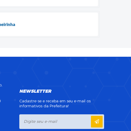
meirinha
o,
NEWSLETTER
0
Cadastre-se e receba em seu e-mail os
informativos da Prefeitura!