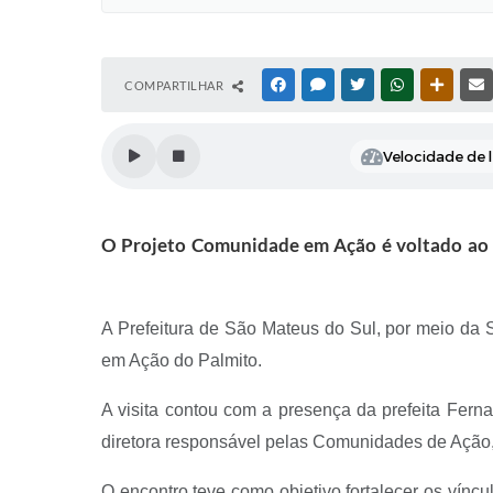
COMPARTILHAR
FACEBOOK
MESSENGER
TWITTER
WHATSAPP
OUTRAS
Velocidade de l
O Projeto Comunidade em Ação é voltado ao f
A Prefeitura de São Mateus do Sul, por meio da S
em Ação do Palmito.
A visita contou com a presença da prefeita Fer
diretora responsável pelas Comunidades de Ação
O encontro teve como objetivo fortalecer os víncu