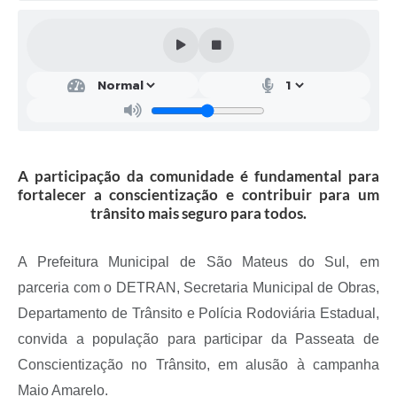
Solicitação de Remoção 2025/2026: Instituições Escolares
Chamamento Público para Artistas Locais
Projeto Nascente Viva
Agência do Trabalhador
Previdência Complementar
A participação da comunidade é fundamental para
fortalecer a conscientização e contribuir para um
Cadastro para Castração
trânsito mais seguro para todos.
Telefones Prefeitura Municipal
A Prefeitura Municipal de São Mateus do Sul, em
Feriados Municipais
parceria com o DETRAN, Secretaria Municipal de Obras,
Imprensa
Departamento de Trânsito e Polícia Rodoviária Estadual,
convida a população para participar da Passeata de
Telefones Postos de Saúde
Conscientização no Trânsito, em alusão à campanha
Plantão das Funerárias
Maio Amarelo.