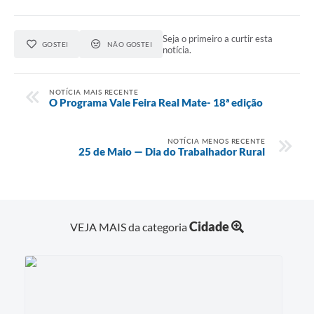
Links
Seja o primeiro a curtir esta
GOSTEI
NÃO GOSTEI
notícia.
Agenda
SIC
NOTÍCIA MAIS RECENTE
O Programa Vale Feira Real Mate- 18ª edição
Notícias
Briefing de Ações, Divulgações e Eventos
NOTÍCIA MENOS RECENTE
25 de Maio — Dia do Trabalhador Rural
Solicitação de Remoção: Instituições Escolares
Contato
Telefones Úteis
Cidade
VEJA MAIS da categoria