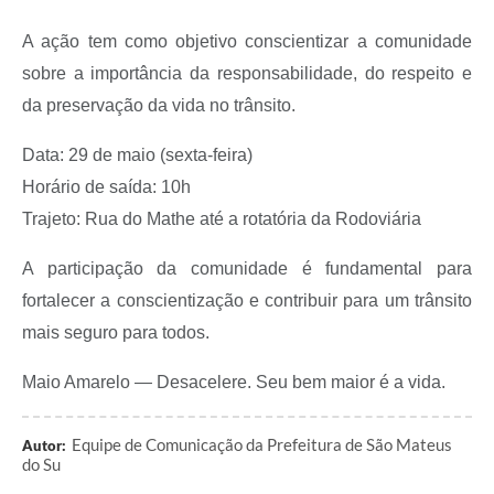
Recebimento de Recursos
A ação tem como objetivo conscientizar a comunidade
Serviço de Informação ao Cidadão
sobre a importância da responsabilidade, do respeito e
Termos de Fomento
da preservação da vida no trânsito.
Galeria de Fotos
Data: 29 de maio (sexta-feira)
Horário de saída: 10h
Audiências Públicas
Trajeto: Rua do Mathe até a rotatória da Rodoviária
Iluminação Pública
A participação da comunidade é fundamental para
Arquivos para Download
fortalecer a conscientização e contribuir para um trânsito
Carta de Serviços
mais seguro para todos.
Galeria de Vídeos
Maio Amarelo — Desacelere. Seu bem maior é a vida.
Projetos
Equipe de Comunicação da Prefeitura de São Mateus
Legislação
Autor:
do Su
Logo Prefeitura de São Mateus do Sul