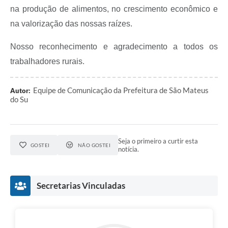
Recebimento de Recursos
na produção de alimentos, no crescimento econômico e
na valorização das nossas raízes.
Serviço de Informação ao Cidadão
Nosso reconhecimento e agradecimento a todos os
Termos de Fomento
trabalhadores rurais.
Galeria de Fotos
Audiências Públicas
Equipe de Comunicação da Prefeitura de São Mateus
Autor:
do Su
Iluminação Pública
Arquivos para Download
Seja o primeiro a curtir esta
Carta de Serviços
GOSTEI
NÃO GOSTEI
notícia.
Galeria de Vídeos
Secretarias Vinculadas
Projetos
Legislação
Logo Prefeitura de São Mateus do Sul