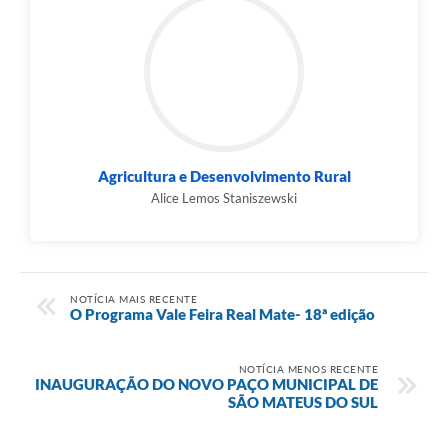
Links
Agenda
SIC
Notícias
Agricultura e Desenvolvimento Rural
Briefing de Ações, Divulgações e Eventos
Alice Lemos Staniszewski
Solicitação de Remoção: Instituições Escolares
Contato
NOTÍCIA MAIS RECENTE
Telefones Úteis
O Programa Vale Feira Real Mate- 18ª edição
NOTÍCIA MENOS RECENTE
INAUGURAÇÃO DO NOVO PAÇO MUNICIPAL DE
SÃO MATEUS DO SUL