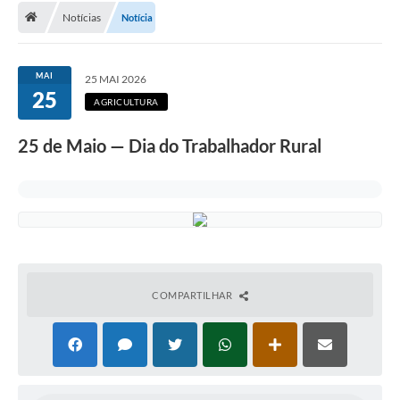
Notícias
Notícia
A Cidade
Transparência
MAI
25 MAI 2026
25
Secretarias
AGRICULTURA
Turismo
25 de Maio — Dia do Trabalhador Rural
Ouvidoria
A Prefeitura
Editais
Legislação
COMPARTILHAR
Concursos
PSS Unificado 2025
PROGRAMA DE INCUBAÇÃO DA INCUBADORA DE STARTUPS
INOVA_SÃO MATEUS DO SUL