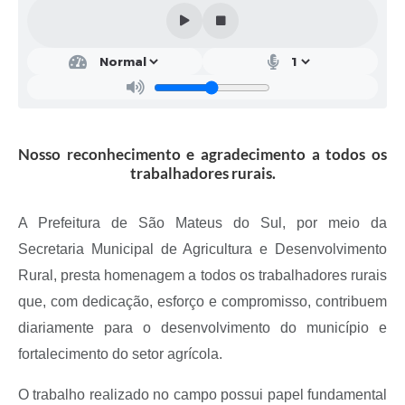
Solicitação de Remoção 2025/2026: Instituições Escolares
Chamamento Público para Artistas Locais
Projeto Nascente Viva
Agência do Trabalhador
Nosso reconhecimento e agradecimento a todos os
Previdência Complementar
trabalhadores rurais.
Cadastro para Castração
A Prefeitura de São Mateus do Sul, por meio da
Telefones Prefeitura Municipal
Secretaria Municipal de Agricultura e Desenvolvimento
Rural, presta homenagem a todos os trabalhadores rurais
Feriados Municipais
que, com dedicação, esforço e compromisso, contribuem
Imprensa
diariamente para o desenvolvimento do município e
Telefones Postos de Saúde
fortalecimento do setor agrícola.
Plantão das Funerárias
O trabalho realizado no campo possui papel fundamental