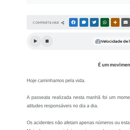
COMPARTILHAR
FACEBOOK
MESSENGER
TWITTER
WHATSAPP
OUTRAS
Velocidade de l
É um movimento
Hoje caminhamos pela vida.
A passeata realizada nesta manhã foi um momen
atitudes responsáveis no dia a dia.
Os acidentes não afetam apenas números ou estatís