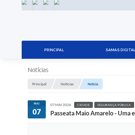
INSTAGRAM
FACEBOOK
LINKEDIN
TWITTER
PRINCIPAL
SAMAS DIGITA
Notícias
Principal
Notícias
Notícia
MAI
07 MAI 2026
CIDADE
SEGURANÇA PÚBLICA
07
Passeata Maio Amarelo - Uma es