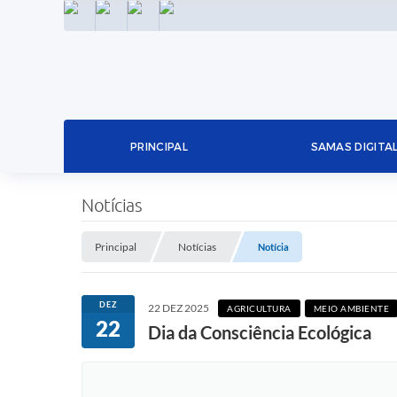
INSTAGRAM
FACEBOOK
LINKEDIN
TWITTER
PRINCIPAL
SAMAS DIGITA
Notícias
Principal
Notícias
Notícia
DEZ
22 DEZ 2025
AGRICULTURA
MEIO AMBIENTE
22
Dia da Consciência Ecológica