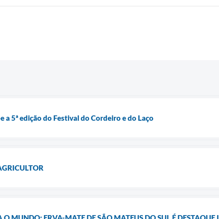
 a 5ª edição do Festival do Cordeiro e do Laço
 AGRICULTOR
A O MUNDO: ERVA-MATE DE SÃO MATEUS DO SUL É DESTAQUE