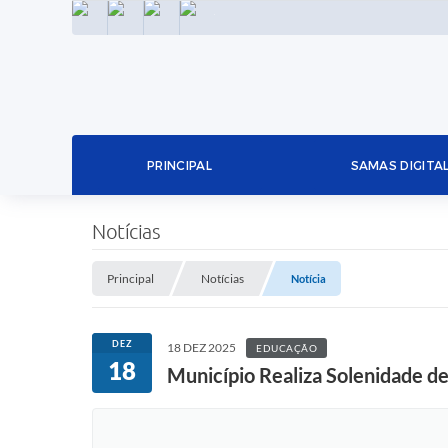
INSTAGRAM
FACEBOOK
LINKEDIN
TWITTER
PRINCIPAL
SAMAS DIGITA
Notícias
Principal
Notícias
Notícia
DEZ
18 DEZ 2025
EDUCAÇÃO
18
Município Realiza Solenidade 