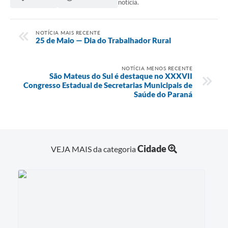
notícia.
Recebimento de Recursos
Serviço de Informação ao Cidadão
NOTÍCIA MAIS RECENTE
25 de Maio — Dia do Trabalhador Rural
Termos de Fomento
Galeria de Fotos
NOTÍCIA MENOS RECENTE
São Mateus do Sul é destaque no XXXVII
Congresso Estadual de Secretarias Municipais de
Audiências Públicas
Saúde do Paraná
Iluminação Pública
Arquivos para Download
Carta de Serviços
Cidade
VEJA MAIS da categoria
Galeria de Vídeos
Projetos
Legislação
Logo Prefeitura de São Mateus do Sul