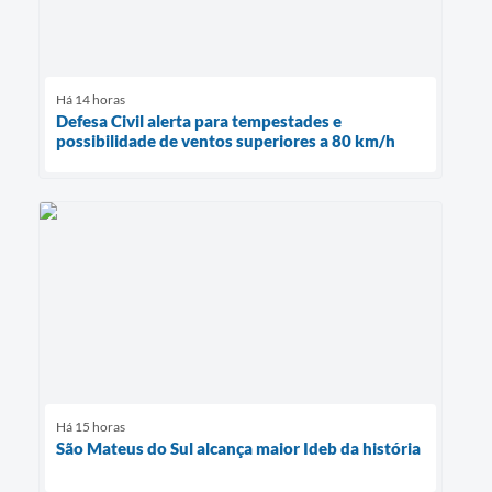
Links
Agenda
Há 14 horas
Defesa Civil alerta para tempestades e
SIC
possibilidade de ventos superiores a 80 km/h
Notícias
Briefing de Ações, Divulgações e Eventos
Solicitação de Remoção: Instituições Escolares
Contato
Telefones Úteis
Há 15 horas
São Mateus do Sul alcança maior Ideb da história