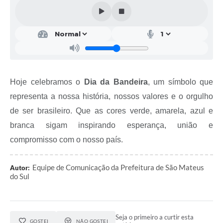
Solicitação de Remoção 2025/2026: Instituições Escolares
Chamamento Público para Artistas Locais
Projeto Nascente Viva
Agência do Trabalhador
Hoje celebramos o
Dia da Bandeira
, um símbolo que
Previdência Complementar
representa a nossa história, nossos valores e o orgulho
de ser brasileiro. Que as cores verde, amarela, azul e
Cadastro para Castração
branca sigam inspirando esperança, união e
Telefones Prefeitura Municipal
compromisso com o nosso país.
Feriados Municipais
Equipe de Comunicação da Prefeitura de São Mateus
Autor:
Imprensa
do Sul
Telefones Postos de Saúde
Plantão das Funerárias
Seja o primeiro a curtir esta
GOSTEI
NÃO GOSTEI