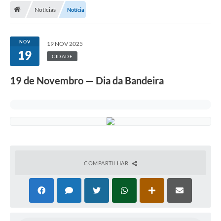
Notícias
Notícia
A Cidade
Transparência
NOV
19 NOV 2025
19
Secretarias
CIDADE
Turismo
19 de Novembro — Dia da Bandeira
Ouvidoria
A Prefeitura
Editais
Legislação
COMPARTILHAR
Concursos
PSS Unificado 2025
PROGRAMA DE INCUBAÇÃO DA INCUBADORA DE STARTUPS
INOVA_SÃO MATEUS DO SUL