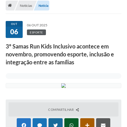
Notícias
Notícia
A Cidade
Transparência
OUT
06 OUT 2025
06
Secretarias
ESPORTE
Turismo
3º Samas Run Kids Inclusivo acontece em
novembro, promovendo esporte, inclusão e
Ouvidoria
integração entre as famílias
A Prefeitura
Editais
Legislação
Concursos
COMPARTILHAR
PSS Unificado 2025
PROGRAMA DE INCUBAÇÃO DA INCUBADORA DE STARTUPS
INOVA_SÃO MATEUS DO SUL