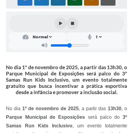
Solicitação de Remoção 2025/2026: Instituições Escolares
Chamamento Público para Artistas Locais
Projeto Nascente Viva
Agência do Trabalhador
Previdência Complementar
No dia 1º de novembro de 2025, a partir das 13h30, o
Cadastro para Castração
Parque Municipal de Exposições será palco do 3º
Samas Run Kids Inclusivo, um evento totalmente
Telefones Prefeitura Municipal
gratuito que busca incentivar a prática esportiva
Feriados Municipais
desde a infância e promover a inclusão social.
Imprensa
No dia
1º de novembro de 2025
, a partir das
13h30
, o
Telefones Postos de Saúde
Parque Municipal de Exposições
será palco do
3º
Plantão das Funerárias
Samas Run Kids Inclusivo
, um evento totalmente