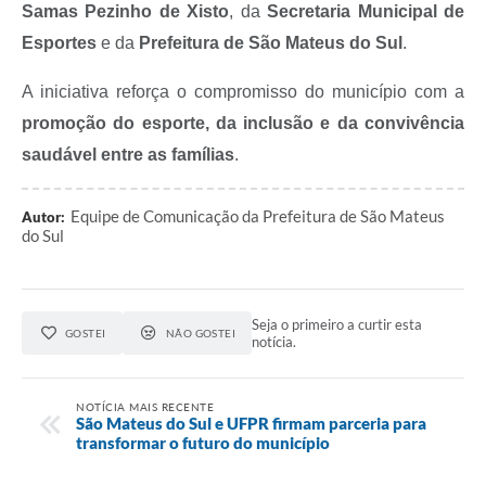
Samas Pezinho de Xisto
, da
Secretaria Municipal de
Links
Esportes
e da
Prefeitura de São Mateus do Sul
.
Agenda
A iniciativa reforça o compromisso do município com a
SIC
promoção do esporte, da inclusão e da convivência
saudável entre as famílias
.
Notícias
Briefing de Ações, Divulgações e Eventos
Equipe de Comunicação da Prefeitura de São Mateus
Autor:
do Sul
Solicitação de Remoção: Instituições Escolares
Contato
Seja o primeiro a curtir esta
Telefones Úteis
GOSTEI
NÃO GOSTEI
notícia.
NOTÍCIA MAIS RECENTE
São Mateus do Sul e UFPR firmam parceria para
transformar o futuro do município