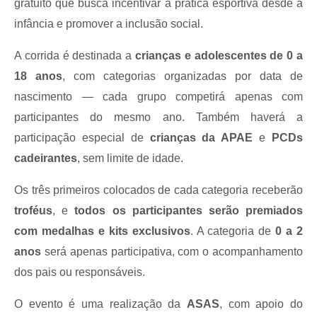
gratuito que busca incentivar a prática esportiva desde a
Recebimento de Recursos
infância e promover a inclusão social.
Serviço de Informação ao Cidadão
A corrida é destinada a
crianças e adolescentes de 0 a
Termos de Fomento
18 anos
, com categorias organizadas por data de
Galeria de Fotos
nascimento — cada grupo competirá apenas com
participantes do mesmo ano. Também haverá a
Audiências Públicas
participação especial de
crianças da APAE
e
PCDs
Iluminação Pública
cadeirantes
, sem limite de idade.
Arquivos para Download
Os três primeiros colocados de cada categoria receberão
Carta de Serviços
troféus
, e
todos os participantes serão premiados
Galeria de Vídeos
com medalhas e kits exclusivos
. A categoria de
0 a 2
anos
será apenas participativa, com o acompanhamento
Projetos
dos pais ou responsáveis.
Legislação
O evento é uma realização da
ASAS
, com apoio do
Logo Prefeitura de São Mateus do Sul