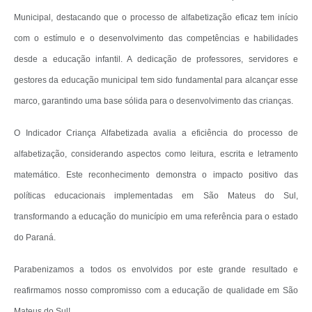
Municipal, destacando que o processo de alfabetização eficaz tem início
Links
com o estímulo e o desenvolvimento das competências e habilidades
Agenda
desde a educação infantil. A dedicação de professores, servidores e
SIC
gestores da educação municipal tem sido fundamental para alcançar esse
marco, garantindo uma base sólida para o desenvolvimento das crianças.
Notícias
Briefing de Ações, Divulgações e Eventos
O Indicador Criança Alfabetizada avalia a eficiência do processo de
alfabetização, considerando aspectos como leitura, escrita e letramento
Solicitação de Remoção: Instituições Escolares
matemático. Este reconhecimento demonstra o impacto positivo das
Contato
políticas educacionais implementadas em São Mateus do Sul,
Telefones Úteis
transformando a educação do município em uma referência para o estado
do Paraná.
Parabenizamos a todos os envolvidos por este grande resultado e
reafirmamos nosso compromisso com a educação de qualidade em São
Mateus do Sul!