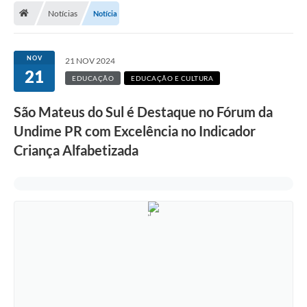
Notícias
Notícia
A Cidade
Transparência
NOV
21 NOV 2024
21
Secretarias
EDUCAÇÃO
EDUCAÇÃO E CULTURA
Turismo
São Mateus do Sul é Destaque no Fórum da
Undime PR com Excelência no Indicador
Ouvidoria
Criança Alfabetizada
A Prefeitura
Editais
Legislação
Concursos
PSS Unificado 2025
PROGRAMA DE INCUBAÇÃO DA INCUBADORA DE STARTUPS
INOVA_SÃO MATEUS DO SUL