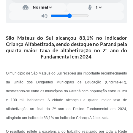
Recebimento de Recursos
Serviço de Informação ao Cidadão
Termos de Fomento
São Mateus do Sul alcançou 83,1% no Indicador
Galeria de Fotos
Criança Alfabetizada, sendo destaque no Paraná pela
quarta maior taxa de alfabetização no 2º ano do
Audiências Públicas
Fundamental em 2024.
Iluminação Pública
O município de São Mateus do Sul recebeu um importante reconhecimento
Arquivos para Download
da União dos Dirigentes Municipais de Educação (Undime-PR),
Carta de Serviços
destacando-se entre os municípios do Paraná com população entre 30 mil
Galeria de Vídeos
e 100 mil habitantes. A cidade alcançou a quarta maior taxa de
Projetos
alfabetização ao final do 2º ano do Ensino Fundamental em 2024,
atingindo um índice de 83,1% no Indicador Criança Alfabetizada.
Legislação
Logo Prefeitura de São Mateus do Sul
O resultado reflete a excelência do trabalho realizado por toda a Rede