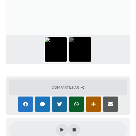
Solicitação de Remoção 2025/2026: Instituições Escolares
Chamamento Público para Artistas Locais
Projeto Nascente Viva
Agência do Trabalhador
Previdência Complementar
Cadastro para Castração
Telefones Prefeitura Municipal
COMPARTILHAR
Feriados Municipais
Imprensa
Telefones Postos de Saúde
Plantão das Funerárias