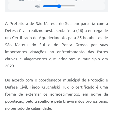
Recebimento de Recursos
Serviço de Informação ao Cidadão
A Prefeitura de São Mateus do Sul, em parceria com a
Termos de Fomento
Defesa Civil, realizou nesta sexta-feira (26) a entrega de
Galeria de Fotos
um Certificado de Agradecimento para 25 bombeiros de
Audiências Públicas
São Mateus do Sul e de Ponta Grossa por suas
importantes atuações no enfrentamento das fortes
Iluminação Pública
chuvas e alagamentos que atingiram o município em
Arquivos para Download
2023.
Carta de Serviços
De acordo com o coordenador municipal de Proteção e
Galeria de Vídeos
Defesa Civil, Tiago Kruchelski Huk, o certificado é uma
Projetos
forma de externar os agradecimentos, em nome da
população, pelo trabalho e pela bravura dos profissionais
Legislação
no período de calamidade.
Logo Prefeitura de São Mateus do Sul