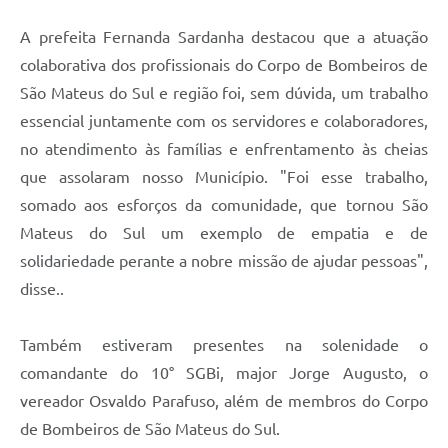
Links
A prefeita Fernanda Sardanha destacou que a atuação
colaborativa dos profissionais do Corpo de Bombeiros de
Agenda
São Mateus do Sul e região foi, sem dúvida, um trabalho
SIC
essencial juntamente com os servidores e colaboradores,
no atendimento às famílias e enfrentamento às cheias
Notícias
que assolaram nosso Município. "Foi esse trabalho,
Briefing de Ações, Divulgações e Eventos
somado aos esforços da comunidade, que tornou São
Solicitação de Remoção: Instituições Escolares
Mateus do Sul um exemplo de empatia e de
solidariedade perante a nobre missão de ajudar pessoas",
Contato
disse..
Telefones Úteis
Também estiveram presentes na solenidade o
comandante do 10° SGBi, major Jorge Augusto, o
vereador Osvaldo Parafuso, além de membros do Corpo
de Bombeiros de São Mateus do Sul.