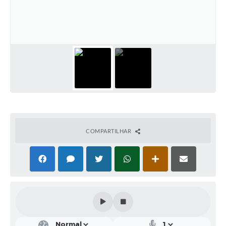
Solicitação de Remoção 2025/2026: Instituições Escolares
Chamamento Público para Artistas Locais
Projeto Nascente Viva
Agência do Trabalhador
Previdência Complementar
Cadastro para Castração
COMPARTILHAR
Telefones Prefeitura Municipal
Feriados Municipais
Imprensa
Telefones Postos de Saúde
Plantão das Funerárias