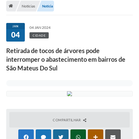
Notícias
Notícia
A Cidade
Transparência
JAN
04 JAN 2024
04
Secretarias
CIDADE
Turismo
Retirada de tocos de árvores pode
interromper o abastecimento em bairros de
Ouvidoria
São Mateus Do Sul
A Prefeitura
Editais
Legislação
Concursos
COMPARTILHAR
PSS Unificado 2025
PROGRAMA DE INCUBAÇÃO DA INCUBADORA DE STARTUPS
INOVA_SÃO MATEUS DO SUL