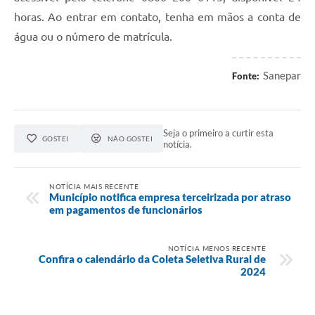
horas. Ao entrar em contato, tenha em mãos a conta de
Links
água ou o número de matrícula.
Agenda
Sanepar
Fonte:
SIC
Notícias
Seja o primeiro a curtir esta
Briefing de Ações, Divulgações e Eventos
GOSTEI
NÃO GOSTEI
notícia.
Solicitação de Remoção: Instituições Escolares
NOTÍCIA MAIS RECENTE
Contato
Município notifica empresa terceirizada por atraso
em pagamentos de funcionários
Telefones Úteis
NOTÍCIA MENOS RECENTE
Confira o calendário da Coleta Seletiva Rural de
2024