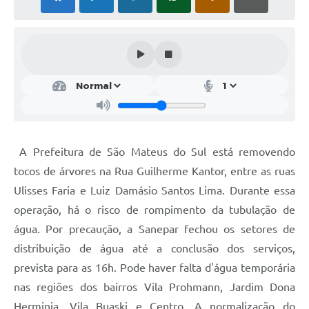
Solicitação de Remoção 2025/2026: Instituições Escolares
Chamamento Público para Artistas Locais
Projeto Nascente Viva
Agência do Trabalhador
Previdência Complementar
A Prefeitura de São Mateus do Sul está removendo
Cadastro para Castração
tocos de árvores na Rua Guilherme Kantor, entre as ruas
Telefones Prefeitura Municipal
Ulisses Faria e Luiz Damásio Santos Lima. Durante essa
operação, há o risco de rompimento da tubulação de
Feriados Municipais
água. Por precaução, a Sanepar fechou os setores de
Imprensa
distribuição de água até a conclusão dos serviços,
Telefones Postos de Saúde
prevista para as 16h. Pode haver falta d'água temporária
nas regiões dos bairros Vila Prohmann, Jardim Dona
Plantão das Funerárias
Herminia, Vila Buaski e Centro. A normalização do