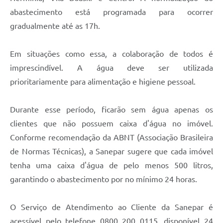
Recebimento de Recursos
abastecimento está programada para ocorrer
gradualmente até as 17h.
Serviço de Informação ao Cidadão
Termos de Fomento
Em situações como essa, a colaboração de todos é
Galeria de Fotos
imprescindível. A água deve ser utilizada
prioritariamente para alimentação e higiene pessoal.
Audiências Públicas
Iluminação Pública
Durante esse período, ficarão sem água apenas os
clientes que não possuem caixa d'água no imóvel.
Arquivos para Download
Conforme recomendação da ABNT (Associação Brasileira
Carta de Serviços
de Normas Técnicas), a Sanepar sugere que cada imóvel
Galeria de Vídeos
tenha uma caixa d'água de pelo menos 500 litros,
garantindo o abastecimento por no mínimo 24 horas.
Projetos
Legislação
O Serviço de Atendimento ao Cliente da Sanepar é
Logo Prefeitura de São Mateus do Sul
acessível pelo telefone 0800 200 0115, disponível 24