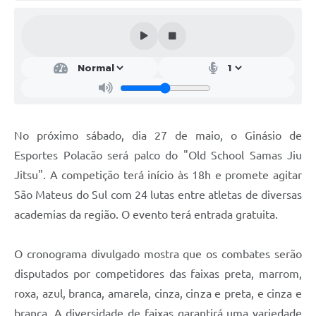
Solicitação de Remoção 2025/2026: Instituições Escolares
Chamamento Público para Artistas Locais
Projeto Nascente Viva
Agência do Trabalhador
Previdência Complementar
No próximo sábado, dia 27 de maio, o Ginásio de
Esportes Polacão será palco do "Old School Samas Jiu
Cadastro para Castração
Jitsu". A competição terá início às 18h e promete agitar
Telefones Prefeitura Municipal
São Mateus do Sul com 24 lutas entre atletas de diversas
academias da região. O evento terá entrada gratuita.
Feriados Municipais
Imprensa
O cronograma divulgado mostra que os combates serão
Telefones Postos de Saúde
disputados por competidores das faixas preta, marrom,
roxa, azul, branca, amarela, cinza, cinza e preta, e cinza e
Plantão das Funerárias
branca. A diversidade de faixas garantirá uma variedade