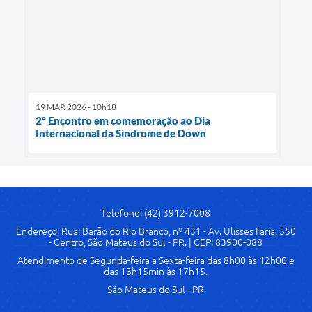
19 MAR 2026 - 10h18
2º Encontro em comemoração ao Dia
Internacional da Síndrome de Down
Telefone: (42) 3912-7008
Endereço: Rua: Barão do Rio Branco, nº 431 - Av. Ulisses Faria, 550
- Centro, São Mateus do Sul - PR. | CEP: 83900-088
Atendimento de Segunda-feira a Sexta-feira das 8h00 às 12h00 e
das 13h15min às 17h15.
São Mateus do Sul - PR