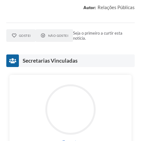
Relações Públicas
Autor:
Links
Agenda
Seja o primeiro a curtir esta
SIC
GOSTEI
NÃO GOSTEI
notícia.
Notícias
Briefing de Ações, Divulgações e Eventos
Secretarias Vinculadas
Solicitação de Remoção: Instituições Escolares
Contato
Telefones Úteis