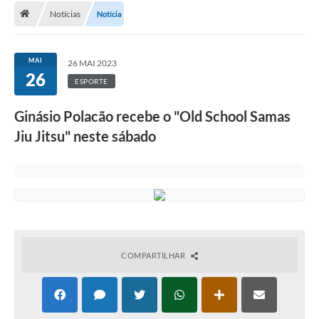
Notícias
Notícia
A Cidade
Transparência
MAI
26 MAI 2023
26
Secretarias
ESPORTE
Turismo
Ginásio Polacão recebe o "Old School Samas
Jiu Jitsu" neste sábado
Ouvidoria
A Prefeitura
Editais
Legislação
Concursos
COMPARTILHAR
PSS Unificado 2025
PROGRAMA DE INCUBAÇÃO DA INCUBADORA DE STARTUPS
INOVA_SÃO MATEUS DO SUL