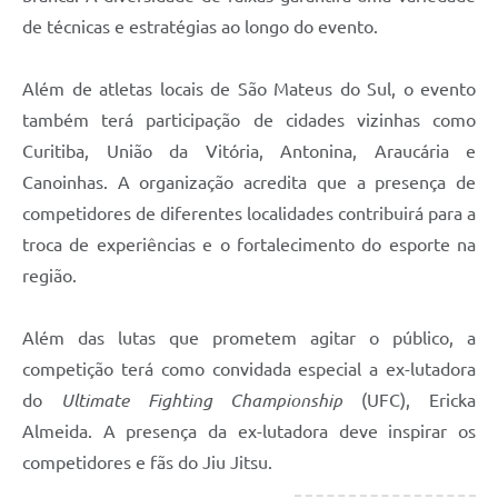
Recebimento de Recursos
de técnicas e estratégias ao longo do evento.
Serviço de Informação ao Cidadão
Além de atletas locais de São Mateus do Sul, o evento
Termos de Fomento
também terá participação de cidades vizinhas como
Galeria de Fotos
Curitiba, União da Vitória, Antonina, Araucária e
Canoinhas. A organização acredita que a presença de
Audiências Públicas
competidores de diferentes localidades contribuirá para a
Iluminação Pública
troca de experiências e o fortalecimento do esporte na
região.
Arquivos para Download
Carta de Serviços
Além das lutas que prometem agitar o público, a
Galeria de Vídeos
competição terá como convidada especial a ex-lutadora
do
Ultimate Fighting Championship
(UFC), Ericka
Projetos
Almeida. A presença da ex-lutadora deve inspirar os
Legislação
competidores e fãs do Jiu Jitsu.
Logo Prefeitura de São Mateus do Sul