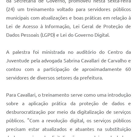
da Secretaria de Governo, promoveu nesta sexta-feira
Recebimento de Recursos
(24) um treinamento voltado para servidores públicos
Serviço de Informação ao Cidadão
municipais com atualizações e boas práticas em relação à
Lei de Acesso à Informação, Lei Geral de Proteção de
Termos de Fomento
Dados Pessoais (LGPD) e Lei do Governo Digital.
Galeria de Fotos
A palestra foi ministrada no auditório do Centro da
Audiências Públicas
Juventude pela advogada Sabrina Cavallari de Carvalho e
Iluminação Pública
contou com a participação de aproximadamente 60
Arquivos para Download
servidores de diversos setores da prefeitura.
Carta de Serviços
Para Cavallari, o treinamento serve como uma introdução
Galeria de Vídeos
sobre a aplicação prática da proteção de dados e
desburocratização por meio da digitalização de serviços
Projetos
públicos. "Com a revolução digital, os serviços públicos
Legislação
precisam estar atualizados e atuantes na substituição
Logo Prefeitura de São Mateus do Sul