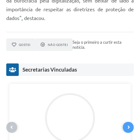
da burocracia pela digitalização, sem deixar de lado a
importância de respeitar as diretrizes de proteção de
Links
dados", destacou.
Agenda
SIC
Seja o primeiro a curtir esta
GOSTEI
NÃO GOSTEI
notícia.
Notícias
Briefing de Ações, Divulgações e Eventos
Secretarias Vinculadas
Solicitação de Remoção: Instituições Escolares
Contato
Telefones Úteis