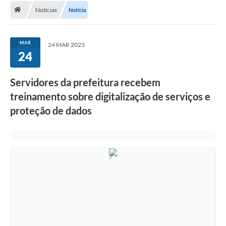
Notícias
Notícia
A Cidade
Transparência
MAR
24 MAR 2023
24
Secretarias
Turismo
Servidores da prefeitura recebem
treinamento sobre digitalização de serviços e
Ouvidoria
proteção de dados
A Prefeitura
Editais
Legislação
Concursos
PSS Unificado 2025
PROGRAMA DE INCUBAÇÃO DA INCUBADORA DE STARTUPS
INOVA_SÃO MATEUS DO SUL