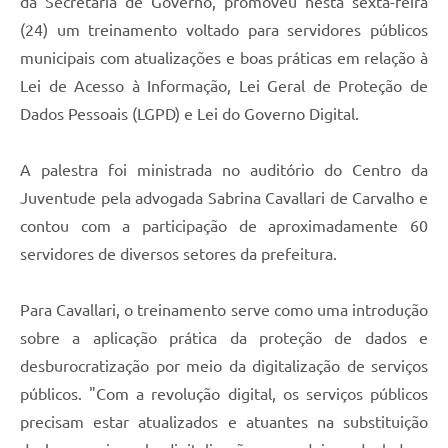
da Secretaria de Governo, promoveu nesta sexta-feira
Recebimento de Recursos
(24) um treinamento voltado para servidores públicos
Serviço de Informação ao Cidadão
municipais com atualizações e boas práticas em relação à
Lei de Acesso à Informação, Lei Geral de Proteção de
Termos de Fomento
Dados Pessoais (LGPD) e Lei do Governo Digital.
Galeria de Fotos
A palestra foi ministrada no auditório do Centro da
Audiências Públicas
Juventude pela advogada Sabrina Cavallari de Carvalho e
Iluminação Pública
contou com a participação de aproximadamente 60
Arquivos para Download
servidores de diversos setores da prefeitura.
Carta de Serviços
Para Cavallari, o treinamento serve como uma introdução
Galeria de Vídeos
sobre a aplicação prática da proteção de dados e
desburocratização por meio da digitalização de serviços
Projetos
públicos. "Com a revolução digital, os serviços públicos
Legislação
precisam estar atualizados e atuantes na substituição
Logo Prefeitura de São Mateus do Sul