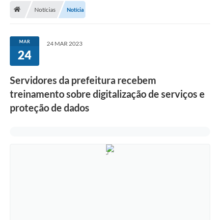
Notícias
Notícia
A Cidade
Transparência
MAR
24 MAR 2023
24
Secretarias
Turismo
Servidores da prefeitura recebem
treinamento sobre digitalização de serviços e
Ouvidoria
proteção de dados
A Prefeitura
Editais
Legislação
Concursos
PSS Unificado 2025
PROGRAMA DE INCUBAÇÃO DA INCUBADORA DE STARTUPS
INOVA_SÃO MATEUS DO SUL