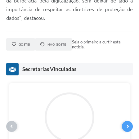
da burocracia pela digitalização, sem deixar de lado a
importância de respeitar as diretrizes de proteção de
Links
dados", destacou.
Agenda
SIC
Seja o primeiro a curtir esta
GOSTEI
NÃO GOSTEI
notícia.
Notícias
Briefing de Ações, Divulgações e Eventos
Secretarias Vinculadas
Solicitação de Remoção: Instituições Escolares
Contato
Telefones Úteis