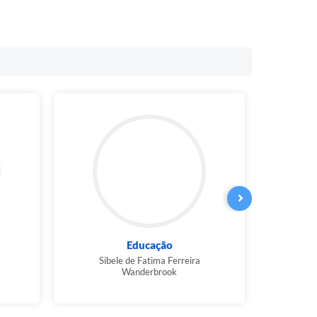
Educação
Desenv
C
Sibele de Fatima Ferreira
Wanderbrook
Ca