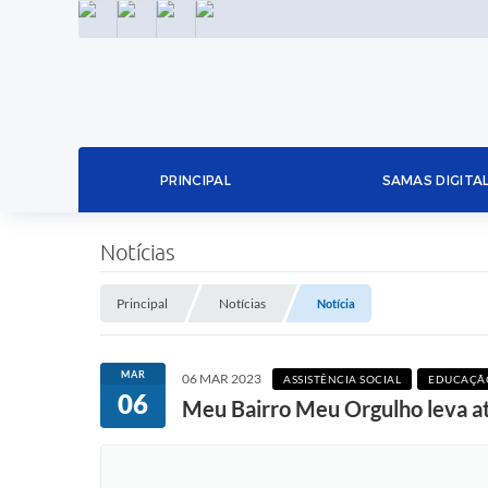
INSTAGRAM
FACEBOOK
LINKEDIN
TWITTER
PRINCIPAL
SAMAS DIGITA
Notícias
Principal
Notícias
Notícia
MAR
06 MAR 2023
ASSISTÊNCIA SOCIAL
EDUCAÇÃO
06
Meu Bairro Meu Orgulho leva ati