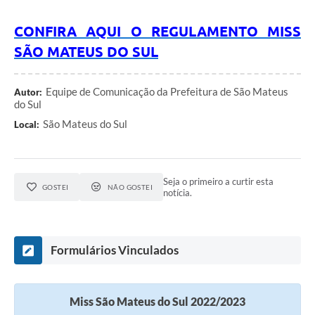
Recebimento de Recursos
CONFIRA AQUI O REGULAMENTO MISS
Serviço de Informação ao Cidadão
SÃO MATEUS DO SUL
Termos de Fomento
Equipe de Comunicação da Prefeitura de São Mateus
Galeria de Fotos
Autor:
do Sul
Audiências Públicas
São Mateus do Sul
Local:
Iluminação Pública
Arquivos para Download
Seja o primeiro a curtir esta
GOSTEI
NÃO GOSTEI
notícia.
Carta de Serviços
Galeria de Vídeos
Formulários Vinculados
Projetos
Legislação
Miss São Mateus do Sul 2022/2023
Logo Prefeitura de São Mateus do Sul