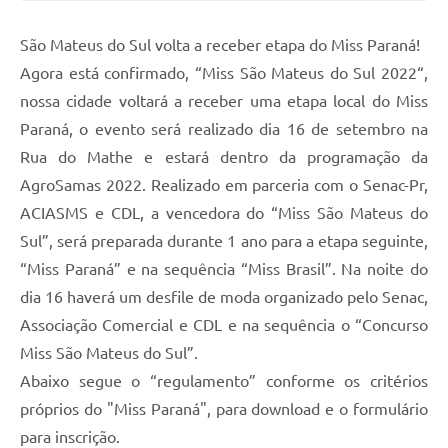
Solicitação de Remoção 2025/2026: Instituições Escolares
São Mateus do Sul volta a receber etapa do Miss Paraná!
Chamamento Público para Artistas Locais
Agora está confirmado, “Miss São Mateus do Sul 2022“,
nossa cidade voltará a receber uma etapa local do Miss
Projeto Nascente Viva
Paraná, o evento será realizado dia 16 de setembro na
Agência do Trabalhador
Rua do Mathe e estará dentro da programação da
AgroSamas 2022. Realizado em parceria com o Senac-Pr,
Previdência Complementar
ACIASMS e CDL, a vencedora do “Miss São Mateus do
Cadastro para Castração
Sul”, será preparada durante 1 ano para a etapa seguinte,
Telefones Prefeitura Municipal
“Miss Paraná” e na sequência “Miss Brasil”. Na noite do
dia 16 haverá um desfile de moda organizado pelo Senac,
Feriados Municipais
Associação Comercial e CDL e na sequência o “Concurso
Imprensa
Miss São Mateus do Sul”.
Abaixo segue o “regulamento” conforme os critérios
Telefones Postos de Saúde
próprios do "Miss Paraná", para download e o formulário
Plantão das Funerárias
para inscrição.