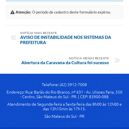
Links
Atenção:
O período de cadastro deste formulário expirou.
Agenda
SIC
NOTÍCIA MAIS RECENTE
AVISO DE INSTABILIDADE NOS SISTEMAS DA
PREFEITURA
Notícias
Briefing de Ações, Divulgações e Eventos
NOTÍCIA MENOS RECENTE
Abertura da Caravana da Cultura foi sucesso
Solicitação de Remoção: Instituições Escolares
Contato
Telefone: (42) 3912-7008
Telefones Úteis
Endereço: Rua: Barão do Rio Branco, nº 431 - Av. Ulisses Faria, 550
- Centro, São Mateus do Sul - PR. | CEP: 83900-088
Atendimento de Segunda-feira a Sexta-feira das 8h00 às 12h00 e
das 13h15min às 17h15.
São Mateus do Sul - PR