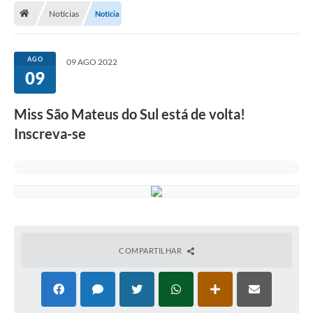
Notícias
Notícia
A Cidade
Transparência
AGO
09 AGO 2022
09
Secretarias
Turismo
Miss São Mateus do Sul está de volta!
Inscreva-se
Ouvidoria
A Prefeitura
Editais
Legislação
Concursos
COMPARTILHAR
PSS Unificado 2025
PROGRAMA DE INCUBAÇÃO DA INCUBADORA DE STARTUPS
INOVA_SÃO MATEUS DO SUL