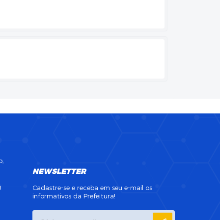
o,
NEWSLETTER
0
Cadastre-se e receba em seu e-mail os
informativos da Prefeitura!