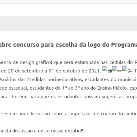
 MÍDIAS
RECEBA NOTÍCIAS
 abre concurso para escolha da logo do Program
mento de design gráfico) que será estampada nas cédulas do R
as de 20 de setembro a 01 de outubro de 2021.
~P
Usuários das Medidas Socioeducativas, estudantes do municípi
 rede estadual, estudantes do 1º ao 3º ano do Ensino Médio, es
Rural. Porém, para que os estudantes possam sugerir as propo
ntes em uma discussão sobre a importância e criação do símbo
esta discussão e entre nesse desafio!!!