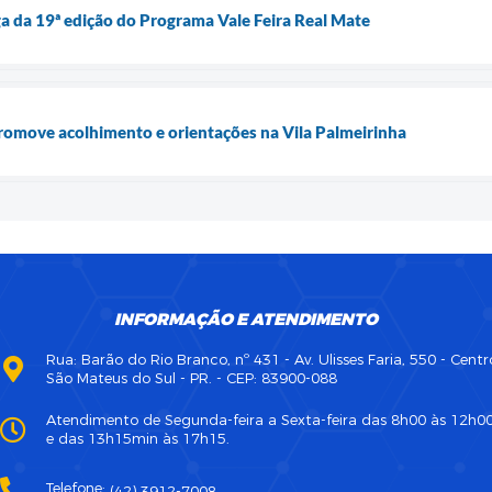
ega da 19ª edição do Programa Vale Feira Real Mate
romove acolhimento e orientações na Vila Palmeirinha
INFORMAÇÃO E ATENDIMENTO
Rua: Barão do Rio Branco, nº 431 - Av. Ulisses Faria, 550 - Centr
São Mateus do Sul - PR. - CEP: 83900-088
Atendimento de Segunda-feira a Sexta-feira das 8h00 às 12h0
e das 13h15min às 17h15.
Telefone:
(42) 3912-7008