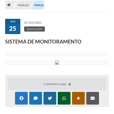
Notícias
Notícia
A Cidade
Transparência
JUN
25 JUN 2021
25
Secretarias
EDUCAÇÃO
Turismo
SISTEMA DE MONITORAMENTO
Ouvidoria
A Prefeitura
Editais
Legislação
COMPARTILHAR
Concursos
PSS Unificado 2025
PROGRAMA DE INCUBAÇÃO DA INCUBADORA DE STARTUPS
INOVA_SÃO MATEUS DO SUL