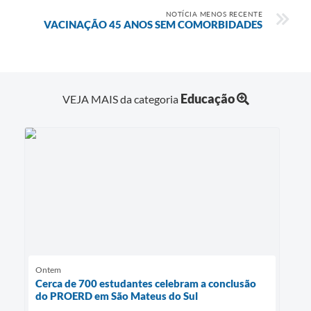
NOTÍCIA MENOS RECENTE
VACINAÇÃO 45 ANOS SEM COMORBIDADES
Links
Agenda
SIC
Educação
VEJA MAIS da categoria
Notícias
Briefing de Ações, Divulgações e Eventos
Solicitação de Remoção: Instituições Escolares
Contato
Telefones Úteis
Ontem
Cerca de 700 estudantes celebram a conclusão
do PROERD em São Mateus do Sul