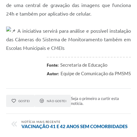
Recebimento de Recursos
de uma central de gravação das imagens que funciona
24h e também por aplicativo de celular.
Serviço de Informação ao Cidadão
Termos de Fomento
A iniciativa servirá para análise e possível instalação
das Câmeras do Sistema de Monitoramento também em
Galeria de Fotos
Escolas Municipais e CMEIs
Audiências Públicas
Iluminação Pública
Secretaria de Educação
Fonte:
Equipe de Comunicação da PMSMS
Autor:
Arquivos para Download
Carta de Serviços
Seja o primeiro a curtir esta
Galeria de Vídeos
GOSTEI
NÃO GOSTEI
notícia.
Projetos
NOTÍCIA MAIS RECENTE
Legislação
VACINAÇÃO 41 E 42 ANOS SEM COMORBIDADES
Logo Prefeitura de São Mateus do Sul