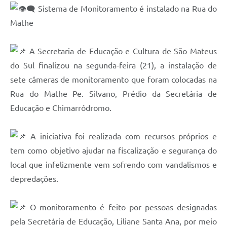
Sistema de Monitoramento é instalado na Rua do
Solicitação de Remoção 2025/2026: Instituições Escolares
Mathe
Chamamento Público para Artistas Locais
A Secretaria de Educação e Cultura de São Mateus
Projeto Nascente Viva
do Sul finalizou na segunda-feira (21), a instalação de
Agência do Trabalhador
sete câmeras de monitoramento que foram colocadas na
Rua do Mathe Pe. Silvano, Prédio da Secretária de
Previdência Complementar
Educação e Chimarródromo.
Cadastro para Castração
Telefones Prefeitura Municipal
A iniciativa foi realizada com recursos próprios e
tem como objetivo ajudar na fiscalização e segurança do
Feriados Municipais
local que infelizmente vem sofrendo com vandalismos e
Imprensa
depredações.
Telefones Postos de Saúde
O monitoramento é feito por pessoas designadas
Plantão das Funerárias
pela Secretária de Educação, Liliane Santa Ana, por meio