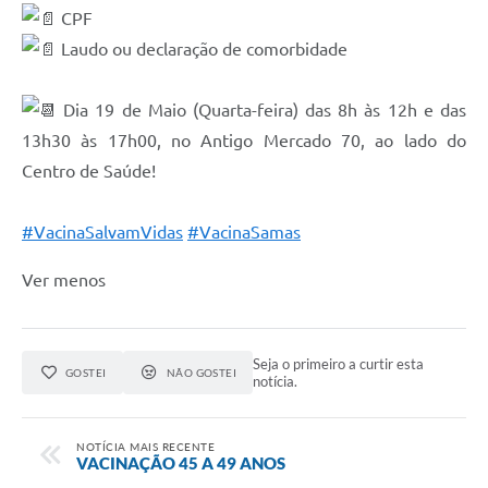
Recebimento de Recursos
CPF
Laudo ou declaração de comorbidade
Serviço de Informação ao Cidadão
Termos de Fomento
Dia 19 de Maio (Quarta-feira) das 8h às 12h e das
13h30 às 17h00, no Antigo Mercado 70, ao lado do
Galeria de Fotos
Centro de Saúde!
Audiências Públicas
Iluminação Pública
#VacinaSalvamVidas
#VacinaSamas
Arquivos para Download
Ver menos
Carta de Serviços
Galeria de Vídeos
Seja o primeiro a curtir esta
GOSTEI
NÃO GOSTEI
notícia.
Projetos
Legislação
NOTÍCIA MAIS RECENTE
VACINAÇÃO 45 A 49 ANOS
Logo Prefeitura de São Mateus do Sul