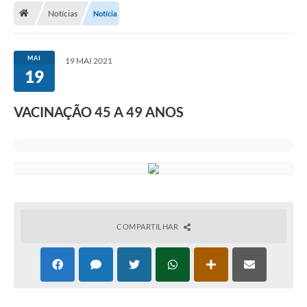
Notícias
Notícia
A Cidade
Transparência
MAI
19 MAI 2021
19
Secretarias
Turismo
VACINAÇÃO 45 A 49 ANOS
Ouvidoria
A Prefeitura
Editais
Legislação
COMPARTILHAR
Concursos
PSS Unificado 2025
PROGRAMA DE INCUBAÇÃO DA INCUBADORA DE STARTUPS
INOVA_SÃO MATEUS DO SUL