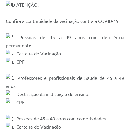
ATENÇÃO!
Solicitação de Remoção 2025/2026: Instituições Escolares
Chamamento Público para Artistas Locais
Confira a continuidade da vacinação contra a COVID-19
Projeto Nascente Viva
Pessoas de 45 a 49 anos com deficiência
Agência do Trabalhador
permanente
Carteira de Vacinação
Previdência Complementar
CPF
Cadastro para Castração
Telefones Prefeitura Municipal
Professores e profissionais de Saúde de 45 a 49
anos.
Feriados Municipais
Declaração da instituição de ensino.
Imprensa
CPF
Telefones Postos de Saúde
Pessoas de 45 a 49 anos com comorbidades
Plantão das Funerárias
Carteira de Vacinação