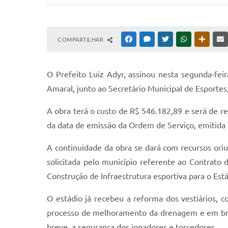
COMPARTILHAR
FACEBOOK
MESSENGER
TWITTER
WHATSAPP
OUTRAS
O Prefeito Luiz Adyr, assinou nesta segunda-fei
Amaral, junto ao Secretário Municipal de Esportes,
A obra terá o custo de R$ 546.182,89 e será de r
da data de emissão da Ordem de Serviço, emitida p
A continuidade da obra se dará com recursos oriu
solicitada pelo município referente ao Contrat
Construção de Infraestrutura esportiva para o Est
O estádio já recebeu a reforma dos vestiários, c
processo de melhoramento da drenagem e em brev
breve, a segurança dos jogadores e torcedores.