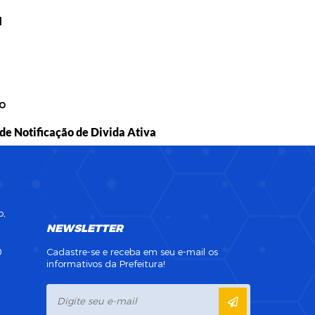
de Notificação de Divida Ativa
o,
NEWSLETTER
0
Cadastre-se e receba em seu e-mail os
informativos da Prefeitura!