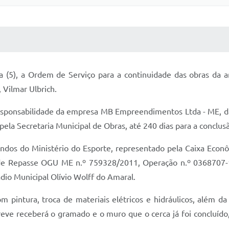
 MÍDIAS
RECEBA NOTÍCIAS
ra (5), a Ordem de Serviço para a continuidade das obras da a
 Vilmar Ulbrich.
esponsabilidade da empresa MB Empreendimentos Ltda - ME, da 
ela Secretaria Municipal de Obras, até 240 dias para a conclusã
ndos do Ministério do Esporte, representado pela Caixa Econôm
o de Repasse OGU ME n.º 759328/2011, Operação n.º 0368707-
ádio Municipal Olívio Wolff do Amaral.
om pintura, troca de materiais elétricos e hidráulicos, além 
e receberá o gramado e o muro que o cerca já foi concluído, 