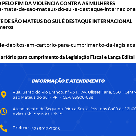
 PELO FIM DA VIOLÊNCIA CONTRA AS MULHERES
E DE SÃO MATEUS DO SUL É DESTAQUE INTERNACIONAL
rtório para cumprimento da Legislação Fiscal e Lança Edital 
INFORMAÇÃO E ATENDIMENTO
Rua: Barão do Rio Branco, nº 431 - Av. Ulisses Faria, 550 - Centr
São Mateus do Sul - PR. - CEP: 83900-088
Atendimento de Segunda-feira a Sexta-feira das 8h00 às 12h0
e das 13h15min às 17h15.
Telefone:
(42) 3912-7008