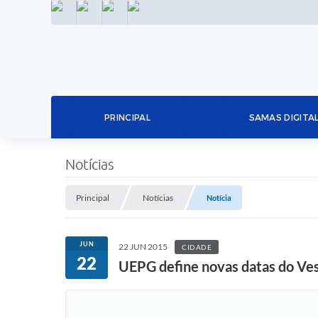
INSTAGRAM
FACEBOOK
LINKEDIN
TWITTER
PRINCIPAL
SAMAS DIGITA
Notícias
Principal
Notícias
Notícia
JUN
22 JUN 2015
CIDADE
22
UEPG define novas datas do Ves