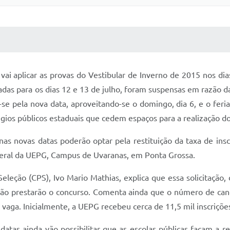
 MÍDIAS
RECEBA NOTÍCIAS
vai aplicar as provas do Vestibular de Inverno de 2015 nos d
das para os dias 12 e 13 de julho, foram suspensas em razão d
-se pela nova data, aproveitando-se o domingo, dia 6, e o feri
égios públicos estaduais que cedem espaços para a realização do
s novas datas poderão optar pela restituição da taxa de insc
Geral da UEPG, Campus de Uvaranas, em Ponta Grossa.
leção (CPS), Ivo Mario Mathias, explica que essa solicitação, 
ão prestarão o concurso. Comenta ainda que o número de candi
vaga. Inicialmente, a UEPG recebeu cerca de 11,5 mil inscriçõe
datas ainda vão possibilitar que as escolas públicas façam a 