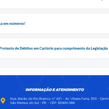
ça em números!
rotesto de Débitos em Cartório para cumprimento da Legislação Fi
INFORMAÇÃO E ATENDIMENTO
Rua: Barão do Rio Branco, nº 431 - Av. Ulisses Faria, 550 - Centr
São Mateus do Sul - PR. - CEP: 83900-088