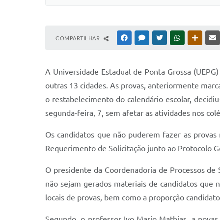
COMPARTILHAR
FACEBOOK
MESSENGER
TWITTER
WHATSAPP
OUTRAS
A Universidade Estadual de Ponta Grossa (UEPG) 
outras 13 cidades. As provas, anteriormente marca
o restabelecimento do calendário escolar, decidiu
segunda-feira, 7, sem afetar as atividades nos col
Os candidatos que não puderem fazer as provas na
Requerimento de Solicitação junto ao Protocolo 
O presidente da Coordenadoria de Processos de Se
não sejam gerados materiais de candidatos que n
locais de provas, bem como a proporção candidato 
Segundo, o professor Ivo Mario Mathias, a novas 