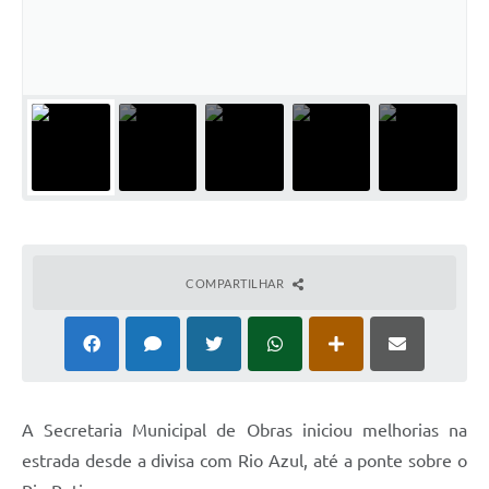
Solicitação de Remoção 2025/2026: Instituições Escolares
Chamamento Público para Artistas Locais
Projeto Nascente Viva
Agência do Trabalhador
Previdência Complementar
Cadastro para Castração
COMPARTILHAR
Telefones Prefeitura Municipal
Feriados Municipais
Imprensa
Telefones Postos de Saúde
A Secretaria Municipal de Obras iniciou melhorias na
estrada desde a divisa com Rio Azul, até a ponte sobre o
Plantão das Funerárias