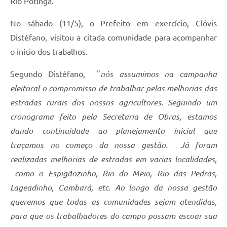
Rio Potinga.
Recebimento de Recursos
No sábado (11/5), o Prefeito em exercício, Clóvis
Serviço de Informação ao Cidadão
Distéfano, visitou a citada comunidade para acompanhar
Termos de Fomento
o início dos trabalhos.
Galeria de Fotos
Segundo Distéfano, "
nós assumimos na campanha
Audiências Públicas
eleitoral o compromisso de trabalhar pelas melhorias das
estradas rurais dos nossos agricultores. Seguindo um
Iluminação Pública
cronograma feito pela Secretaria de Obras, estamos
Arquivos para Download
dando continuidade ao planejamento inicial que
traçamos no começo da nossa gestão. Já foram
Carta de Serviços
realizadas melhorias de estradas em varias localidades,
Galeria de Vídeos
como o Espigãozinho, Rio do Meio, Rio das Pedras,
Projetos
Lageadinho, Cambará, etc. Ao longo da nossa gestão
queremos que todas as comunidades sejam atendidas,
Legislação
para que os trabalhadores do campo possam escoar sua
Logo Prefeitura de São Mateus do Sul