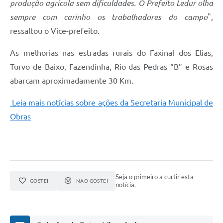
produção agrícola sem dificuldades. O Prefeito Ledur olha
sempre com carinho os trabalhadores do campo
",
Links
ressaltou o Vice-prefeito.
Agenda
As melhorias nas estradas rurais do Faxinal dos Elias,
SIC
Turvo de Baixo, Fazendinha, Rio das Pedras “B” e Rosas
Notícias
abarcam aproximadamente 30 Km.
Briefing de Ações, Divulgações e Eventos
Leia mais notícias sobre ações da Secretaria Municipal de
Solicitação de Remoção: Instituições Escolares
Obras
Contato
Telefones Úteis
Seja o primeiro a curtir esta
GOSTEI
NÃO GOSTEI
notícia.