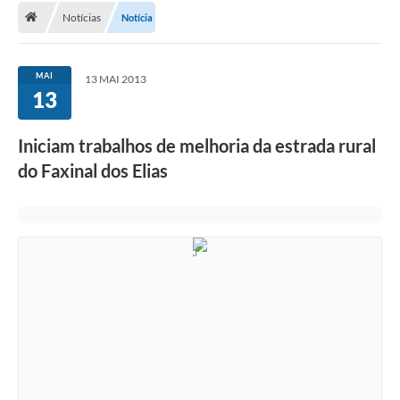
Notícias
Notícia
A Cidade
Transparência
MAI
13 MAI 2013
13
Secretarias
Turismo
Iniciam trabalhos de melhoria da estrada rural
do Faxinal dos Elias
Ouvidoria
A Prefeitura
Editais
Legislação
Concursos
PSS Unificado 2025
PROGRAMA DE INCUBAÇÃO DA INCUBADORA DE STARTUPS
INOVA_SÃO MATEUS DO SUL