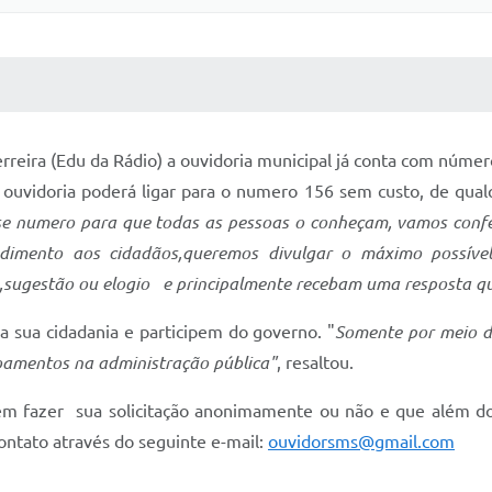
 MÍDIAS
RECEBA NOTÍCIAS
eira (Edu da Rádio) a ouvidoria municipal já conta com número d
 ouvidoria poderá ligar para o numero 156 sem custo, de qual
e numero para que todas as pessoas o conheçam, vamos confec
ndimento aos cidadãos,queremos divulgar o máximo possív
,sugestão ou elogio e principalmente recebam uma resposta q
a sua cidadania e participem do governo. "
Somente por meio d
çoamentos na administração pública"
, resaltou.
 fazer sua solicitação anonimamente ou não e que além do 
contato através do seguinte e-mail:
ouvidorsms@gmail.com