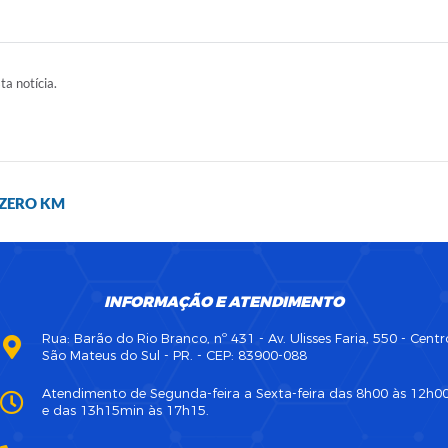
ta notícia.
 ZERO KM
INFORMAÇÃO E ATENDIMENTO
Rua: Barão do Rio Branco, nº 431 - Av. Ulisses Faria, 550 - Centr
São Mateus do Sul - PR. - CEP: 83900-088
Atendimento de Segunda-feira a Sexta-feira das 8h00 às 12h0
e das 13h15min às 17h15.