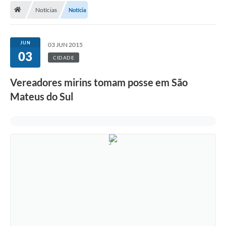
Notícias
Notícia
A Cidade
Transparência
JUN
03 JUN 2015
03
Secretarias
CIDADE
Turismo
Vereadores mirins tomam posse em São
Mateus do Sul
Ouvidoria
A Prefeitura
Editais
Legislação
Concursos
PSS Unificado 2025
PROGRAMA DE INCUBAÇÃO DA INCUBADORA DE STARTUPS
INOVA_SÃO MATEUS DO SUL