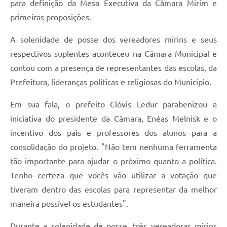
para definição da Mesa Executiva da Câmara Mirim e
primeiras proposições.
Links
Agenda
A solenidade de posse dos vereadores mirins e seus
respectivos suplentes aconteceu na Câmara Municipal e
SIC
contou com a presença de representantes das escolas, da
Notícias
Prefeitura, lideranças políticas e religiosas do Município.
Briefing de Ações, Divulgações e Eventos
Em sua fala, o prefeito Clóvis Ledur parabenizou a
Solicitação de Remoção: Instituições Escolares
iniciativa do presidente da Câmara, Enéas Melnisk e o
incentivo dos pais e professores dos alunos para a
Contato
consolidação do projeto. "Não tem nenhuma ferramenta
Telefones Úteis
tão importante para ajudar o próximo quanto a política.
Tenho certeza que vocês vão utilizar a votação que
tiveram dentro das escolas para representar da melhor
maneira possível os estudantes".
Durante a solenidade de posse, três vereadoras mirins