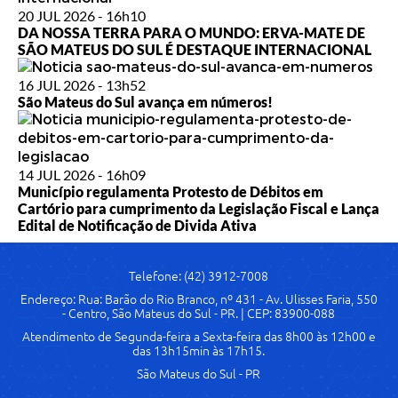
20 JUL 2026 - 16h10
DA NOSSA TERRA PARA O MUNDO: ERVA-MATE DE
SÃO MATEUS DO SUL É DESTAQUE INTERNACIONAL
16 JUL 2026 - 13h52
São Mateus do Sul avança em números!
14 JUL 2026 - 16h09
Município regulamenta Protesto de Débitos em
Cartório para cumprimento da Legislação Fiscal e Lança
Edital de Notificação de Divida Ativa
Telefone: (42) 3912-7008
Endereço: Rua: Barão do Rio Branco, nº 431 - Av. Ulisses Faria, 550
- Centro, São Mateus do Sul - PR. | CEP: 83900-088
Atendimento de Segunda-feira a Sexta-feira das 8h00 às 12h00 e
das 13h15min às 17h15.
São Mateus do Sul - PR