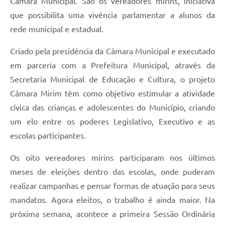
Câmara Municipal. São os vereadores mirins, iniciativa
Recebimento de Recursos
que possibilita uma vivência parlamentar a alunos da
Serviço de Informação ao Cidadão
rede municipal e estadual.
Termos de Fomento
Criado pela presidência da Câmara Municipal e executado
em parceria com a Prefeitura Municipal, através da
Galeria de Fotos
Secretaria Municipal de Educação e Cultura, o projeto
Audiências Públicas
Câmara Mirim têm como objetivo estimular a atividade
Iluminação Pública
cívica das crianças e adolescentes do Município, criando
um elo entre os poderes Legislativo, Executivo e as
Arquivos para Download
escolas participantes.
Carta de Serviços
Os oito vereadores mirins participaram nos últimos
Galeria de Vídeos
meses de eleições dentro das escolas, onde puderam
Projetos
realizar campanhas e pensar formas de atuação para seus
mandatos. Agora eleitos, o trabalho é ainda maior. Na
Legislação
próxima semana, acontece a primeira Sessão Ordinária
Logo Prefeitura de São Mateus do Sul