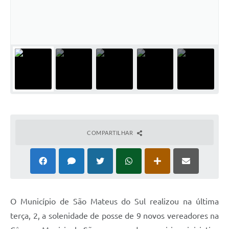
Solicitação de Remoção 2025/2026: Instituições Escolares
Chamamento Público para Artistas Locais
Projeto Nascente Viva
Agência do Trabalhador
Previdência Complementar
Cadastro para Castração
COMPARTILHAR
Telefones Prefeitura Municipal
Feriados Municipais
Imprensa
Telefones Postos de Saúde
O Município de São Mateus do Sul realizou na última
terça, 2, a solenidade de posse de 9 novos vereadores na
Plantão das Funerárias