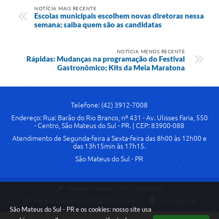
NOTÍCIA MAIS RECENTE
Escolas municipais escolhem novas diretoras nessa
semana; saiba quem são as candidatas
NOTÍCIA MENOS RECENTE
Rápidas: Mudanças na programação do Festival
Gastronômico; Kits da Meia Maratona
Telefone: (42) 3912-7008
Endereço: Rua: Barão do Rio Branco, nº 431 - Av. Ulisses Faria, 550
- Centro, São Mateus do Sul - PR. | CEP: 83900-088
Atendimento de Segunda-feira a Sexta-feira das 8h00 às 12h00 e
das 13h15min às 17h15.
São Mateus do Sul - PR
Versão do Sistema:
3.5.3 - 19/06/2026
Portal atualizado em:
07/08/2026 16:44
Dados Abertos
São Mateus do Sul - PR e os cookies: nosso site usa