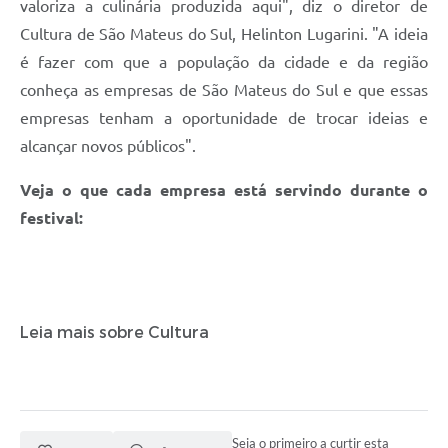
valoriza a culinária produzida aqui", diz o diretor de
Recebimento de Recursos
Cultura de São Mateus do Sul, Helinton Lugarini. "A ideia
Serviço de Informação ao Cidadão
é fazer com que a população da cidade e da região
conheça as empresas de São Mateus do Sul e que essas
Termos de Fomento
empresas tenham a oportunidade de trocar ideias e
Galeria de Fotos
alcançar novos públicos".
Audiências Públicas
Veja o que cada empresa está servindo durante o
Iluminação Pública
festival:
Arquivos para Download
Carta de Serviços
Galeria de Vídeos
Leia mais sobre Cultura
Projetos
Legislação
Logo Prefeitura de São Mateus do Sul
Seja o primeiro a curtir esta