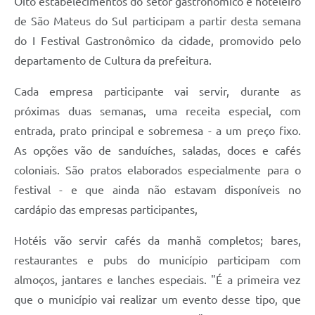
Oito estabelecimentos do setor gastronômico e hoteleiro
de São Mateus do Sul participam a partir desta semana
Solicitação de Remoção 2025/2026: Instituições Escolares
do I Festival Gastronômico da cidade, promovido pelo
Chamamento Público para Artistas Locais
departamento de Cultura da prefeitura.
Projeto Nascente Viva
Cada empresa participante vai servir, durante as
Agência do Trabalhador
próximas duas semanas, uma receita especial, com
entrada, prato principal e sobremesa - a um preço fixo.
Previdência Complementar
As opções vão de sanduíches, saladas, doces e cafés
Cadastro para Castração
coloniais. São pratos elaborados especialmente para o
Telefones Prefeitura Municipal
festival - e que ainda não estavam disponíveis no
cardápio das empresas participantes,
Feriados Municipais
Hotéis vão servir cafés da manhã completos; bares,
Imprensa
restaurantes e pubs do município participam com
Telefones Postos de Saúde
almoços, jantares e lanches especiais. "É a primeira vez
Plantão das Funerárias
que o município vai realizar um evento desse tipo, que