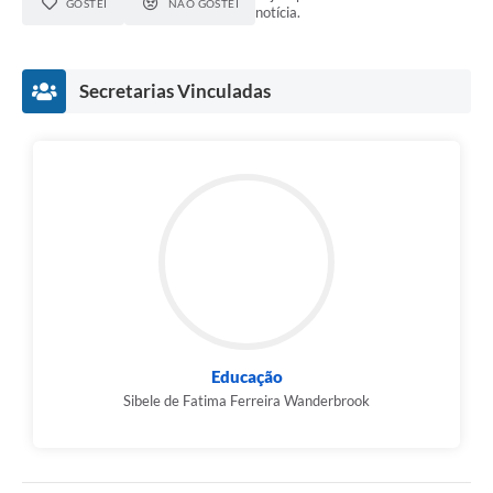
GOSTEI
NÃO GOSTEI
notícia.
Links
Agenda
Secretarias Vinculadas
SIC
Notícias
Briefing de Ações, Divulgações e Eventos
Solicitação de Remoção: Instituições Escolares
Contato
Telefones Úteis
Educação
Sibele de Fatima Ferreira Wanderbrook