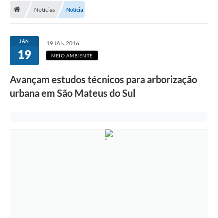
Notícias
Notícia
A Cidade
Transparência
JAN
19 JAN 2016
19
Secretarias
MEIO AMBIENTE
Turismo
Avançam estudos técnicos para arborização
urbana em São Mateus do Sul
Ouvidoria
A Prefeitura
Editais
Legislação
Concursos
PSS Unificado 2025
PROGRAMA DE INCUBAÇÃO DA INCUBADORA DE STARTUPS
INOVA_SÃO MATEUS DO SUL