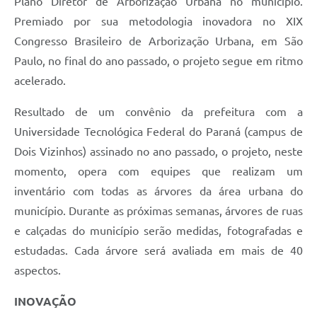
Plano Diretor de Arborização Urbana no município.
Recebimento de Recursos
Premiado por sua metodologia inovadora no XIX
Serviço de Informação ao Cidadão
Congresso Brasileiro de Arborização Urbana
, em São
Paulo, no final do ano passado, o projeto segue em ritmo
Termos de Fomento
acelerado.
Galeria de Fotos
Resultado de um convênio da prefeitura com a
Audiências Públicas
Universidade Tecnológica Federal do Paraná (campus de
Iluminação Pública
Dois Vizinhos) assinado no ano passado, o projeto, neste
momento, opera com equipes que realizam um
Arquivos para Download
inventário com todas as árvores da área urbana do
Carta de Serviços
município. Durante as próximas semanas, árvores de ruas
e calçadas do município serão medidas, fotografadas e
Galeria de Vídeos
estudadas. Cada árvore será avaliada em mais de 40
Projetos
aspectos.
Legislação
INOVAÇÃO
Logo Prefeitura de São Mateus do Sul