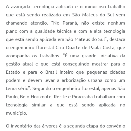
A avançada tecnologia aplicada e o minucioso trabalho
Links
que está sendo realizado em São Mateus do Sul vem
Agenda
chamando atenção. "No Paraná, não existe nenhum
plano com a qualidade técnica e com a alta tecnologia
SIC
que está sendo aplicada em São Mateus do Sul", destaca
Notícias
o engenheiro florestal Ciro Duarte de Paula Costa, que
acompanha os trabalhos. "É uma grande iniciativa da
Briefing de Ações, Divulgações e Eventos
gestão atual e que está conseguindo mostrar para o
Solicitação de Remoção: Instituições Escolares
Estado e para o Brasil inteiro que pequenas cidades
Contato
podem e devem levar a arborização urbana como um
tema sério". Segundo o engenheiro florestal, apenas São
Telefones Úteis
Paulo, Belo Horizonte, Recife e Piracicaba trabalham com
tecnologia similar a que está sendo aplicada no
município.
O inventário das árvores é a segunda etapa do convênio