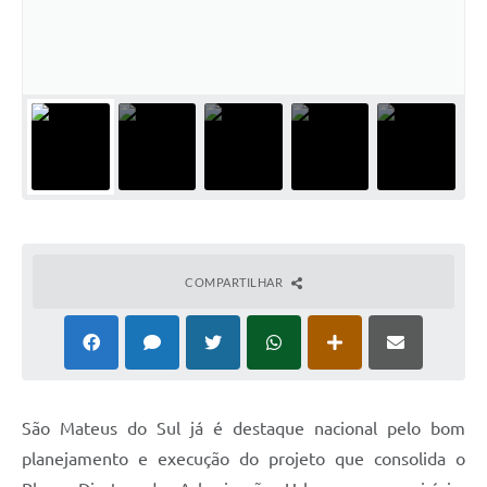
Solicitação de Remoção 2025/2026: Instituições Escolares
Chamamento Público para Artistas Locais
Projeto Nascente Viva
Agência do Trabalhador
Previdência Complementar
Cadastro para Castração
COMPARTILHAR
Telefones Prefeitura Municipal
Feriados Municipais
Imprensa
Telefones Postos de Saúde
São Mateus do Sul já é destaque nacional pelo bom
planejamento e execução do projeto que consolida o
Plantão das Funerárias