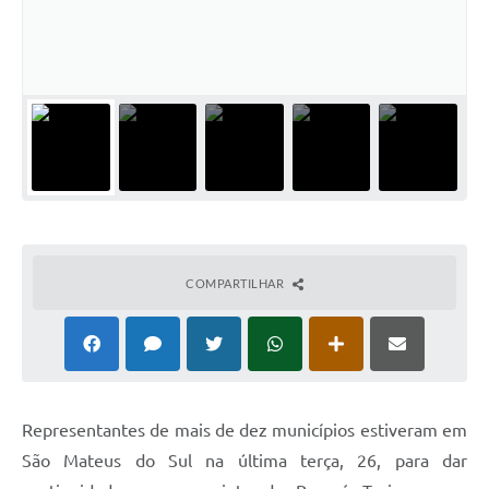
Solicitação de Remoção 2025/2026: Instituições Escolares
Chamamento Público para Artistas Locais
Projeto Nascente Viva
Agência do Trabalhador
Previdência Complementar
Cadastro para Castração
COMPARTILHAR
Telefones Prefeitura Municipal
Feriados Municipais
Imprensa
Telefones Postos de Saúde
Representantes de mais de dez municípios estiveram em
São Mateus do Sul na última terça, 26, para dar
Plantão das Funerárias