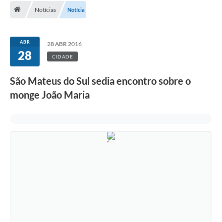
Notícias
Notícia
A Cidade
Transparência
ABR
28 ABR 2016
28
Secretarias
CIDADE
Turismo
São Mateus do Sul sedia encontro sobre o
monge João Maria
Ouvidoria
A Prefeitura
Editais
Legislação
Concursos
PSS Unificado 2025
PROGRAMA DE INCUBAÇÃO DA INCUBADORA DE STARTUPS
INOVA_SÃO MATEUS DO SUL