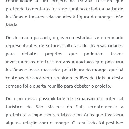
continuidade a um projeto da Paraná Turismo que
Recebimento de Recursos
pretende fomentar o turismo rural no estado a partir de
Serviço de Informação ao Cidadão
histórias e lugares relacionados à figura
do monge João
Maria.
Termos de Fomento
Desde o ano passado, o governo estadual vem reunindo
Galeria de Fotos
representantes de setores culturais de diversas cidades
Audiências Públicas
para debater projetos que poderiam trazer
Iluminação Pública
investimentos em turismo aos municípios que possuam
histórias e locais marcados pela figura do monge, que há
Arquivos para Download
centenas de anos vem reunindo legiões de fieis. A desta
Carta de Serviços
semana foi a quarta reunião para debater o projeto.
Galeria de Vídeos
De olho nessa possibilidade de expansão do potencial
Projetos
turístico de São Mateus do Sul, recentemente a
prefeitura
a expor seus relatos e histórias que tivessem
Legislação
alguma relação com o monge. O resultado foi positivo:
Logo Prefeitura de São Mateus do Sul