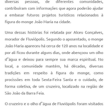
diversas pessoas, de diferentes comunidades,
contribuíram com informações que agora poderão ajudar
Links
a embasar futuros projetos turísticos relacionados à
Agenda
figura do monge João Maria na cidade.
SIC
Uma dessas histórias foi relatada por Alceu Gonçalves,
Notícias
morador de Fluviópolis. Segundo o aposentado, o monge
João Maria apareceu há cerca de 120 anos na localidade e
Briefing de Ações, Divulgações e Eventos
por ali ficou durante alguns dias, onde abençoou um olho
Solicitação de Remoção: Instituições Escolares
d"água e deixou para sempre sua marca espiritual. No
Contato
local, a comunidade mantém, há décadas, diversas
tradições em respeito à figura do monge, como
Telefones Úteis
procissões em toda Sexta-Feira Santa e o cuidado, de
forma coletiva, de um cruzeiro, localizado na região de
São João da Barra Feia.
O cruzeiro e o olho d"água de Fluviópolis foram visitados