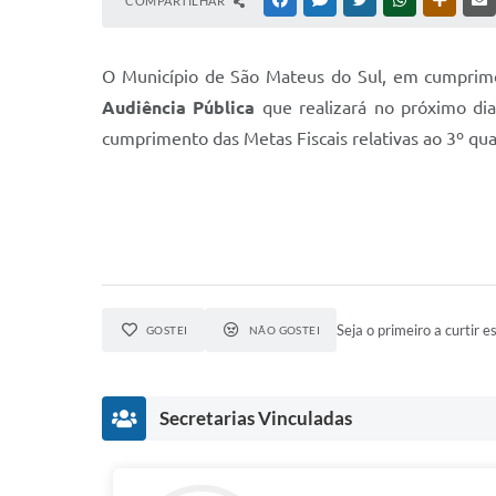
COMPARTILHAR
FACEBOOK
MESSENGER
TWITTER
WHATSAPP
OUTRAS
O Município de São Mateus do Sul, em cumprimen
Audiência Pública
que realizará no próximo dia
cumprimento das Metas Fiscais relativas ao 3º q
Seja o primeiro a curtir es
GOSTEI
NÃO GOSTEI
Secretarias Vinculadas