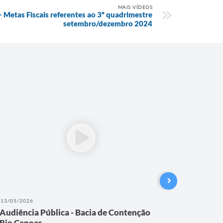
MAIS VÍDEOS
- Metas Fiscais referentes ao 3º quadrimestre
setembro/dezembro 2024
13/05/2026
18/04/202
Audiência Pública - Bacia de Contenção
4ª Sess
Rio Canoas