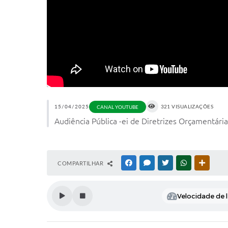
15/04/2025
321 VISUALIZAÇÕES
CANAL YOUTUBE
Audiência Pública -ei de Diretrizes Orçamentári
COMPARTILHAR
FACEBOOK
MESSENGER
TWITTER
WHATSAPP
OUTRAS
Velocidade de l