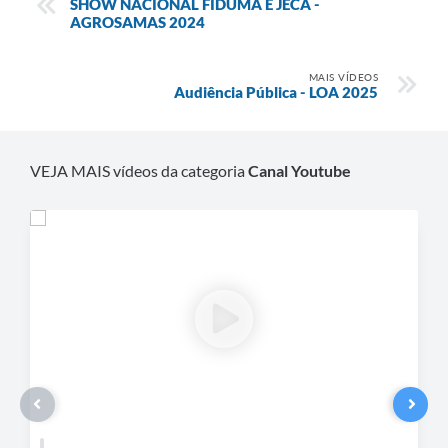
SHOW NACIONAL FIDUMA E JECA -
Recebimento de Recursos
AGROSAMAS 2024
Serviço de Informação ao Cidadão
MAIS VÍDEOS
Audiência Pública - LOA 2025
Termos de Fomento
Galeria de Fotos
VEJA MAIS vídeos da categoria
Canal Youtube
Audiências Públicas
Iluminação Pública
Arquivos para Download
Carta de Serviços
Galeria de Vídeos
Projetos
Legislação
Logo Prefeitura de São Mateus do Sul