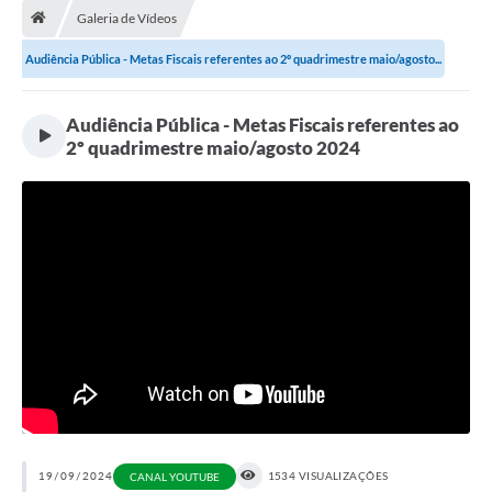
Galeria de Vídeos
A Cidade
Audiência Pública - Metas Fiscais referentes ao 2º quadrimestre maio/agosto...
Transparência
Audiência Pública - Metas Fiscais referentes ao
Secretarias
2º quadrimestre maio/agosto 2024
Turismo
Ouvidoria
A Prefeitura
Editais
Legislação
Concursos
PSS Unificado 2025
PROGRAMA DE INCUBAÇÃO DA INCUBADORA DE STARTUPS
19/09/2024
1534 VISUALIZAÇÕES
CANAL YOUTUBE
INOVA_SÃO MATEUS DO SUL