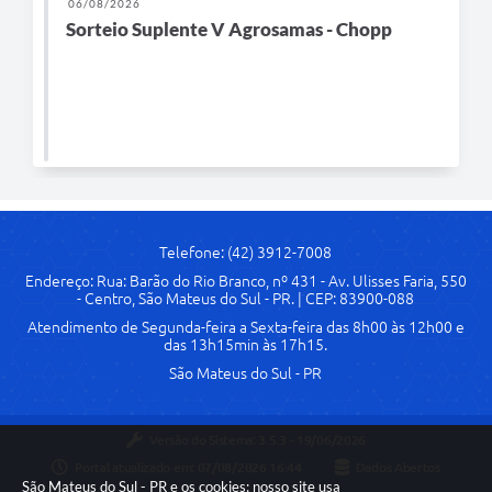
06/08/2026
Sorteio Suplente V Agrosamas - Chopp
Links
Agenda
SIC
Notícias
Briefing de Ações, Divulgações e Eventos
Solicitação de Remoção: Instituições Escolares
Telefone: (42) 3912-7008
Endereço: Rua: Barão do Rio Branco, nº 431 - Av. Ulisses Faria, 550
Contato
- Centro, São Mateus do Sul - PR. | CEP: 83900-088
Atendimento de Segunda-feira a Sexta-feira das 8h00 às 12h00 e
Telefones Úteis
das 13h15min às 17h15.
São Mateus do Sul - PR
Versão do Sistema:
3.5.3 - 19/06/2026
Portal atualizado em:
07/08/2026 16:44
Dados Abertos
São Mateus do Sul - PR e os cookies: nosso site usa