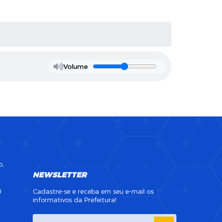
Volume
o,
NEWSLETTER
0
Cadastre-se e receba em seu e-mail os
informativos da Prefeitura!