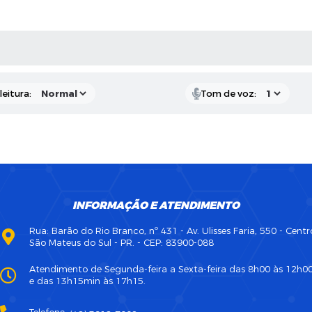
AS MÍDIAS
eitura:
Tom de voz:
INFORMAÇÃO E ATENDIMENTO
Rua: Barão do Rio Branco, nº 431 - Av. Ulisses Faria, 550 - Centr
São Mateus do Sul - PR. - CEP: 83900-088
Atendimento de Segunda-feira a Sexta-feira das 8h00 às 12h0
e das 13h15min às 17h15.