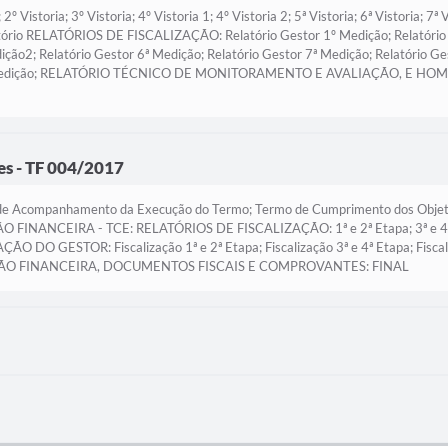
oria; 3º Vistoria; 4º Vistoria 1; 4º Vistoria 2; 5ª Vistoria; 6ª Vistoria; 7ª 
 RELATÓRIOS DE FISCALIZAÇÃO: Relatório Gestor 1º Medição; Relatório Ge
ição2; Relatório Gestor 6ª Medição; Relatório Gestor 7ª Medição; Relatório G
 11ª Medição; RELATÓRIO TÉCNICO DE MONITORAMENTO E AVALIAÇÃO, E HO
es - TF 004/2017
companhamento da Execução do Termo; Termo de Cumprimento dos Objetiv
ÃO FINANCEIRA - TCE: RELATÓRIOS DE FISCALIZAÇÃO: 1ª e 2ª Etapa; 3ª e 
TOR: Fiscalização 1ª e 2ª Etapa; Fiscalização 3ª e 4ª Etapa; Fiscalizaçã
UÇÃO FINANCEIRA, DOCUMENTOS FISCAIS E COMPROVANTES: FINAL