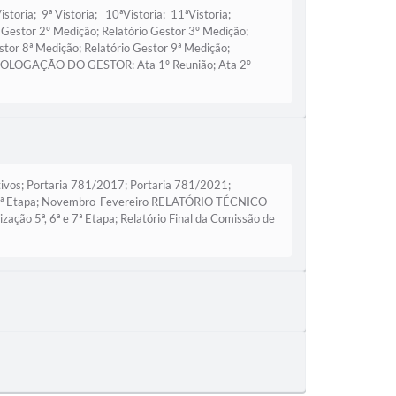
Vistoria; 9ª Vistoria; 10ªVistoria; 11ªVistoria;
stor 2º Medição; Relatório Gestor 3º Medição;
estor 8ª Medição; Relatório Gestor 9ª Medição;
MOLOGAÇÃO DO GESTOR: Ata 1º Reunião; Ata 2º
os; Portaria 781/2017; Portaria 781/2021;
4ª Etapa; Novembro-Fevereiro RELATÓRIO TÉCNICO
o 5ª, 6ª e 7ª Etapa; Relatório Final da Comissão de