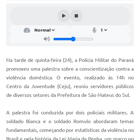
Solicitação de Remoção 2025/2026: Instituições Escolares
Chamamento Público para Artistas Locais
Projeto Nascente Viva
Agência do Trabalhador
Previdência Complementar
Na tarde de quinta-feira (24), a Polícia Militar do Paraná
promoveu uma palestra sobre a conscientização contra a
Cadastro para Castração
violência doméstica. O evento, realizado às 14h no
Telefones Prefeitura Municipal
Centro da Juventude (Ceju), reuniu servidores públicos
de diversos setores da Prefeitura de São Mateus do Sul.
Feriados Municipais
Imprensa
A palestra foi conduzida por dois policiais militares. A
Telefones Postos de Saúde
soldado Bianca e o soldado Romulo abordaram temas
fundamentais, começando por estatísticas da violência no
Plantão das Funerárias
Brasil e pela história da Lei Maria da Penha, um marco no