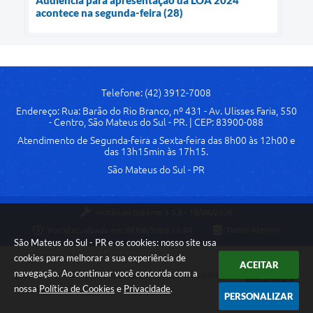
acontece na segunda-feira (28)
Telefone: (42) 3912-7008
Endereço: Rua: Barão do Rio Branco, nº 431 - Av. Ulisses Faria, 550
- Centro, São Mateus do Sul - PR. | CEP: 83900-088
Atendimento de Segunda-feira a Sexta-feira das 8h00 às 12h00 e
das 13h15min às 17h15.
São Mateus do Sul - PR
Versão do Sistema:
3.5.3 - 19/06/2026
Portal atualizado em:
07/08/2026 16:44
Dados Abertos
São Mateus do Sul - PR e os cookies: nosso site usa
cookies para melhorar a sua experiência de
ACEITAR
navegação. Ao continuar você concorda com a
Copyright Instar - 2006-2026. Todos os direitos reservados -
nossa
Política de Cookies
e
Privacidade
.
Instar Tecnologia
PERSONALIZAR