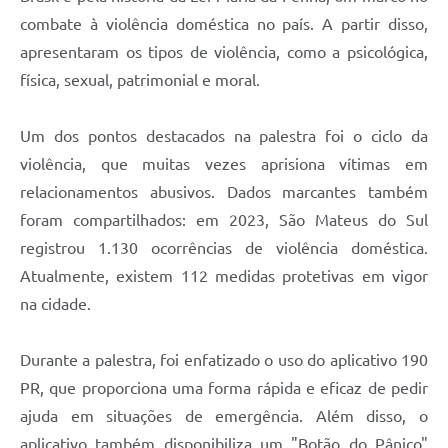
Recebimento de Recursos
combate à violência doméstica no país. A partir disso,
apresentaram os tipos de violência, como a psicológica,
Serviço de Informação ao Cidadão
física, sexual, patrimonial e moral.
Termos de Fomento
Galeria de Fotos
Um dos pontos destacados na palestra foi o ciclo da
violência, que muitas vezes aprisiona vítimas em
Audiências Públicas
relacionamentos abusivos. Dados marcantes também
Iluminação Pública
foram compartilhados: em 2023, São Mateus do Sul
registrou 1.130 ocorrências de violência doméstica.
Arquivos para Download
Atualmente, existem 112 medidas protetivas em vigor
Carta de Serviços
na cidade.
Galeria de Vídeos
Durante a palestra, foi enfatizado o uso do aplicativo 190
Projetos
PR, que proporciona uma forma rápida e eficaz de pedir
Legislação
ajuda em situações de emergência. Além disso, o
Logo Prefeitura de São Mateus do Sul
aplicativo também disponibiliza um "Botão do Pânico"