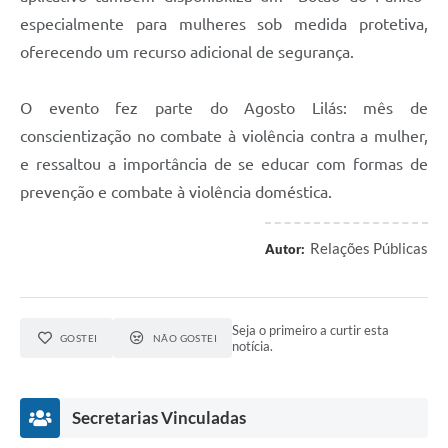
especialmente para mulheres sob medida protetiva,
Links
oferecendo um recurso adicional de segurança.
Agenda
O evento fez parte do Agosto Lilás: mês de
SIC
conscientização no combate à violência contra a mulher,
Notícias
e ressaltou a importância de se educar com formas de
Briefing de Ações, Divulgações e Eventos
prevenção e combate à violência doméstica.
Solicitação de Remoção: Instituições Escolares
Relações Públicas
Autor:
Contato
Telefones Úteis
Seja o primeiro a curtir esta
GOSTEI
NÃO GOSTEI
notícia.
Secretarias Vinculadas