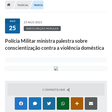
Notícias
Notícia
A Cidade
Transparência
AGO
25 AGO 2023
25
Secretarias
PARTICIPAÇÃO POPULAR
Turismo
Polícia Militar ministra palestra sobre
conscientização contra a violência doméstica
Ouvidoria
A Prefeitura
Editais
Legislação
Concursos
COMPARTILHAR
PSS Unificado 2025
PROGRAMA DE INCUBAÇÃO DA INCUBADORA DE STARTUPS
INOVA_SÃO MATEUS DO SUL