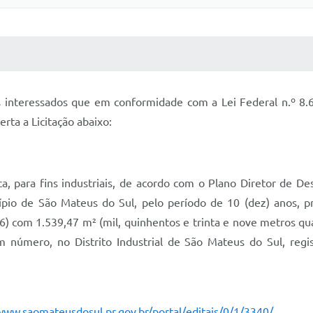
 MÍDIAS
RECEBA NOTÍCIAS
 interessados que em conformidade com a Lei Federal n.º 8.6
erta a Licitação abaixo:
ica, para fins industriais, de acordo com o Plano Diretor de 
o de São Mateus do Sul, pelo período de 10 (dez) anos, pro
6) com 1.539,47 m² (mil, quinhentos e trinta e nove metros q
 número, no Distrito Industrial de São Mateus do Sul, regi
www.saomateusdosul.pr.gov.br/portal/editais/0/1/3340/