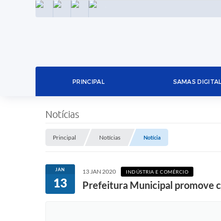
INSTAGRAM
FACEBOOK
LINKEDIN
TWITTER
PRINCIPAL
SAMAS DIGITA
Notícias
Principal
Notícias
Notícia
JAN
13 JAN 2020
INDÚSTRIA E COMÉRCIO
13
Prefeitura Municipal promove co