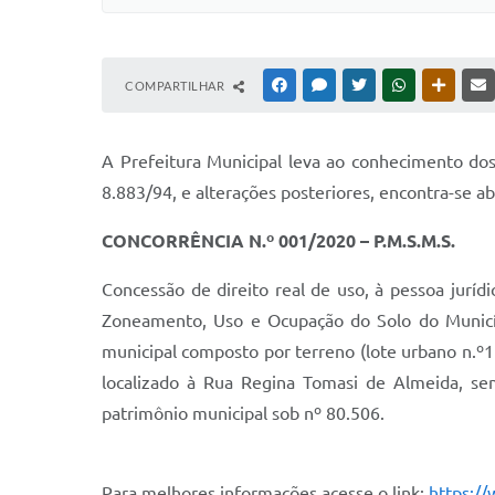
COMPARTILHAR
FACEBOOK
MESSENGER
TWITTER
WHATSAPP
OUTRAS
A Prefeitura Municipal leva ao conhecimento dos
8.883/94, e alterações posteriores, encontra-se ab
CONCORRÊNCIA N.º 001/2020 – P.M.S.M.S.
Concessão de direito real de uso, à pessoa juríd
Zoneamento, Uso e Ocupação do Solo do Municípi
municipal composto por terreno (lote urbano n.º1
localizado à Rua Regina Tomasi de Almeida, sem
patrimônio municipal sob nº 80.506.
Para melhores informações acesse o link:
https://