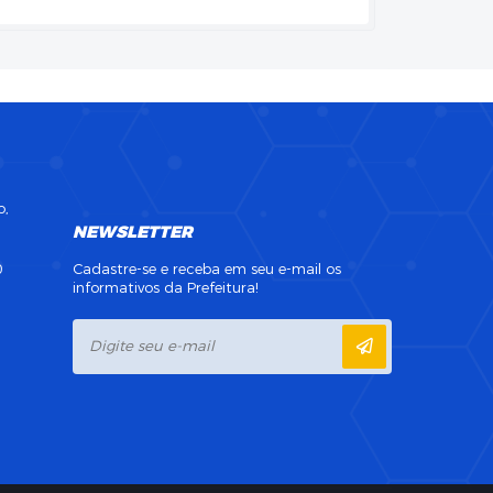
o,
NEWSLETTER
0
Cadastre-se e receba em seu e-mail os
informativos da Prefeitura!