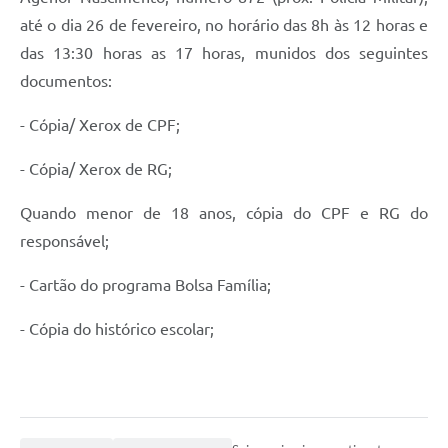
Recebimento de Recursos
até o dia 26 de fevereiro, no horário das 8h às 12 horas e
das 13:30 horas as 17 horas, munidos dos seguintes
Serviço de Informação ao Cidadão
documentos:
Termos de Fomento
- Cópia/ Xerox de CPF;
Galeria de Fotos
- Cópia/ Xerox de RG;
Audiências Públicas
Iluminação Pública
Quando menor de 18 anos, cópia do CPF e RG do
responsável;
Arquivos para Download
- Cartão do programa Bolsa Família;
Carta de Serviços
Galeria de Vídeos
- Cópia do histórico escolar;
Projetos
Legislação
Logo Prefeitura de São Mateus do Sul