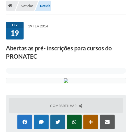
Notícias
Notícia
A Cidade
Transparência
FEV
19 FEV 2014
19
Secretarias
Turismo
Abertas as pré- inscrições para cursos do
PRONATEC
Ouvidoria
A Prefeitura
Editais
Legislação
Concursos
COMPARTILHAR
PSS Unificado 2025
PROGRAMA DE INCUBAÇÃO DA INCUBADORA DE STARTUPS
INOVA_SÃO MATEUS DO SUL