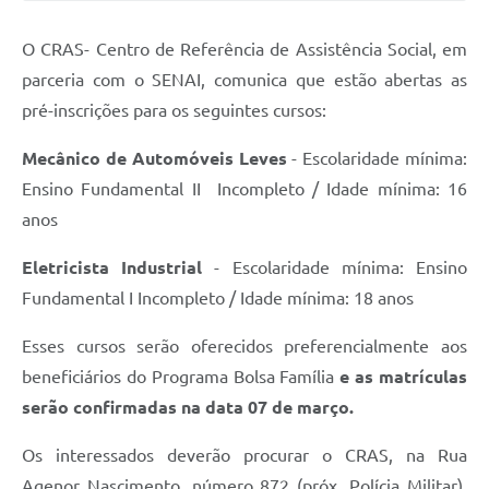
Solicitação de Remoção 2025/2026: Instituições Escolares
O CRAS- Centro de Referência de Assistência Social, em
Chamamento Público para Artistas Locais
parceria com o SENAI, comunica que estão abertas as
pré-inscrições para os seguintes cursos:
Projeto Nascente Viva
Mecânico de Automóveis Leves
- Escolaridade mínima:
Agência do Trabalhador
Ensino Fundamental II Incompleto / Idade mínima: 16
Previdência Complementar
anos
Cadastro para Castração
Eletricista Industrial
- Escolaridade mínima: Ensino
Telefones Prefeitura Municipal
Fundamental I Incompleto / Idade mínima: 18 anos
Feriados Municipais
Esses cursos serão oferecidos preferencialmente aos
beneficiários do Programa Bolsa Família
e as matrículas
Imprensa
serão confirmadas na data 07 de março.
Telefones Postos de Saúde
Os interessados deverão procurar o CRAS, na Rua
Plantão das Funerárias
Agenor Nascimento, número 872 (próx. Polícia Militar),