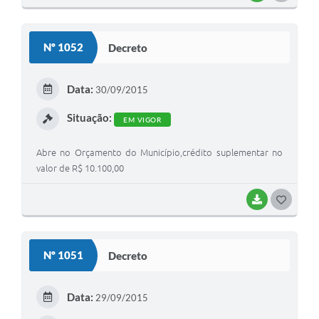
O
S
Nº 1052
Decreto
T
E
Data:
30/09/2015
I
Situação:
EM VIGOR
Abre no Orçamento do Município,crédito suplementar no
valor de R$ 10.100,00
BAIXAR
G
O
S
Nº 1051
Decreto
T
E
Data:
29/09/2015
I