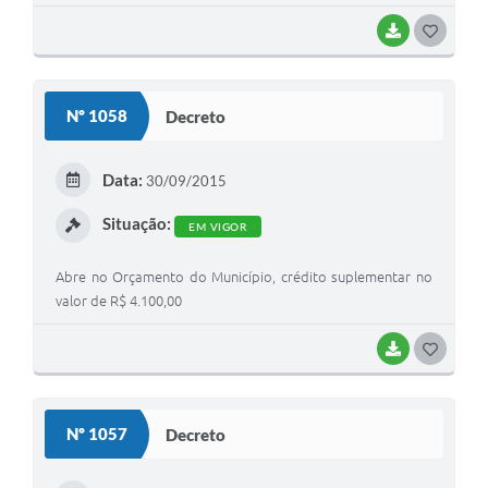
BAIXAR
G
O
S
Nº 1058
Decreto
T
E
Data:
30/09/2015
I
Situação:
EM VIGOR
Abre no Orçamento do Município, crédito suplementar no
valor de R$ 4.100,00
BAIXAR
G
O
S
Nº 1057
Decreto
T
E