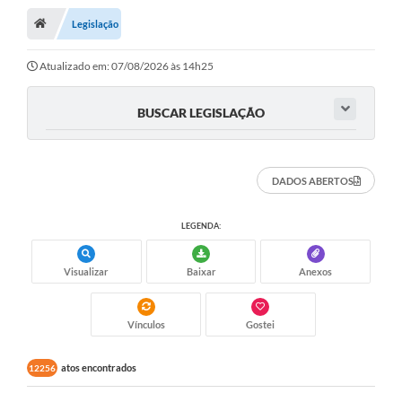
Legislação
A Cidade
Transparência
Atualizado em: 07/08/2026 às 14h25
Secretarias
BUSCAR LEGISLAÇÃO
Turismo
Ouvidoria
DADOS ABERTOS
A Prefeitura
LEGENDA:
Editais
Visualizar
Baixar
Anexos
Legislação
Concursos
Vínculos
Gostei
PSS Unificado 2025
atos encontrados
12256
PROGRAMA DE INCUBAÇÃO DA INCUBADORA DE STARTUPS
INOVA_SÃO MATEUS DO SUL