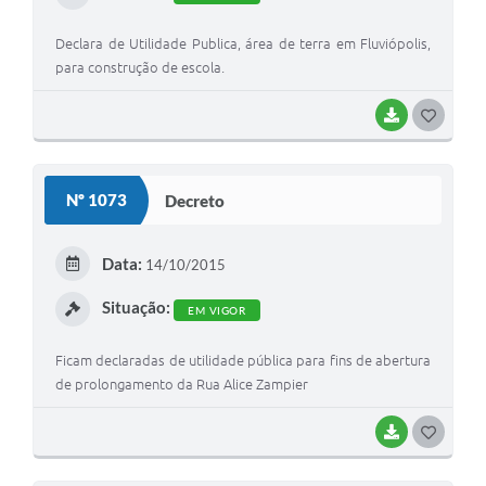
Declara de Utilidade Publica, área de terra em Fluviópolis,
para construção de escola.
BAIXAR
G
O
S
Nº 1073
Decreto
T
E
Data:
14/10/2015
I
Situação:
EM VIGOR
Ficam declaradas de utilidade pública para fins de abertura
de prolongamento da Rua Alice Zampier
BAIXAR
G
O