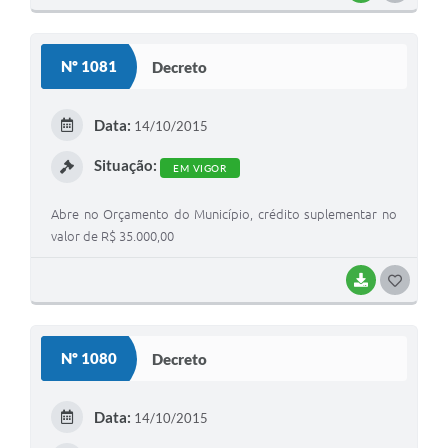
O
S
Nº 1081
Decreto
T
E
Data:
14/10/2015
I
Situação:
EM VIGOR
Abre no Orçamento do Município, crédito suplementar no
valor de R$ 35.000,00
BAIXAR
G
O
S
Nº 1080
Decreto
T
E
Data:
14/10/2015
I