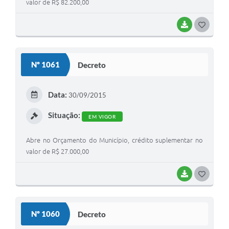
valor de R$ 82.200,00
BAIXAR
G
O
S
Nº 1061
Decreto
T
E
Data:
30/09/2015
I
Situação:
EM VIGOR
Abre no Orçamento do Município, crédito suplementar no
valor de R$ 27.000,00
BAIXAR
G
O
S
Nº 1060
Decreto
T