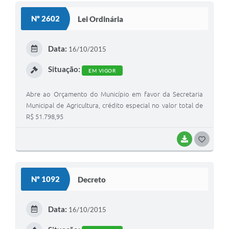
Solicitação de Remoção 2025/2026: Instituições Escolares
Nº 2602
Lei Ordinária
Chamamento Público para Artistas Locais
Data:
16/10/2015
Projeto Nascente Viva
Situação:
EM VIGOR
Agência do Trabalhador
Abre ao Orçamento do Município em favor da Secretaria
Previdência Complementar
Municipal de Agricultura, crédito especial no valor total de
Cadastro para Castração
R$ 51.798,95
Telefones Prefeitura Municipal
BAIXAR
G
O
Feriados Municipais
S
Imprensa
Nº 1092
Decreto
T
Telefones Postos de Saúde
E
Data:
16/10/2015
Plantão das Funerárias
I