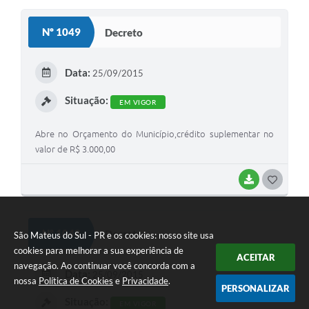
S
Nº 1049
Decreto
T
E
Data:
25/09/2015
I
Situação:
EM VIGOR
Abre no Orçamento do Município,crédito suplementar no
valor de R$ 3.000,00
BAIXAR
G
O
S
Nº 1048
Decreto
São Mateus do Sul - PR e os cookies: nosso site usa
T
cookies para melhorar a sua experiência de
ACEITAR
navegação. Ao continuar você concorda com a
E
Data:
25/09/2015
nossa
Política de Cookies
e
Privacidade
.
I
PERSONALIZAR
Situação:
EM VIGOR