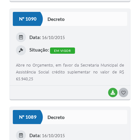
O
Links
S
Nº 1090
Decreto
Agenda
T
E
SIC
Data:
16/10/2015
I
Notícias
Situação:
EM VIGOR
Briefing de Ações, Divulgações e Eventos
Abre no Orçamento, em favor da Secretaria Municipal de
Solicitação de Remoção: Instituições Escolares
Assistência Social crédito suplementar no valor de R$
65.940,25
Contato
BAIXAR
G
Telefones Úteis
O
S
Nº 1089
Decreto
T
E
Data:
16/10/2015