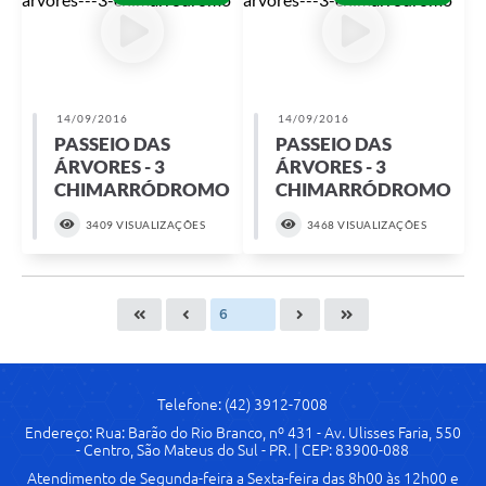
14/09/2016
14/09/2016
PASSEIO DAS
PASSEIO DAS
ÁRVORES - 3
ÁRVORES - 3
CHIMARRÓDROMO
CHIMARRÓDROMO
3409 VISUALIZAÇÕES
3468 VISUALIZAÇÕES
Telefone: (42) 3912-7008
Endereço: Rua: Barão do Rio Branco, nº 431 - Av. Ulisses Faria, 550
- Centro, São Mateus do Sul - PR. | CEP: 83900-088
Atendimento de Segunda-feira a Sexta-feira das 8h00 às 12h00 e