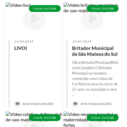
CANAL YOUTUBE
CANAL YOUTUBE
Links
Agenda
SIC
26/09/2019
25/07/2019
Notícias
LIVOI
Britador Municipal
de São Mateus do Sul
Briefing de Ações, Divulgações e Eventos
ObrasBritadorMunicipalRefo
Solicitação de Remoção: Instituições Escolares
rmaCompleta O Britador
Municipal ou também
Contato
conhecido como Usina de
Cal Xisto já atua há cerca de
Telefones Úteis
21 anos no municipio e vem
...
3634 VISUALIZAÇÕES
3596 VISUALIZAÇÕES
CANAL YOUTUBE
CANAL YOUTUBE