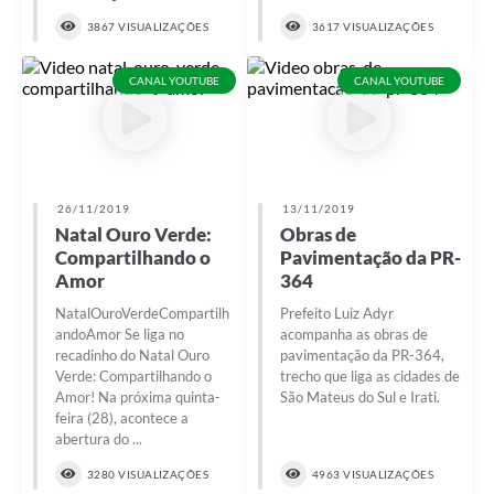
3867 VISUALIZAÇÕES
3617 VISUALIZAÇÕES
Solicitação de Remoção 2025/2026: Instituições Escolares
Chamamento Público para Artistas Locais
CANAL YOUTUBE
CANAL YOUTUBE
Projeto Nascente Viva
Agência do Trabalhador
Previdência Complementar
26/11/2019
13/11/2019
Natal Ouro Verde:
Obras de
Cadastro para Castração
Compartilhando o
Pavimentação da PR-
Amor
364
Telefones Prefeitura Municipal
NatalOuroVerdeCompartilh
Prefeito Luiz Adyr
andoAmor Se liga no
acompanha as obras de
Feriados Municipais
recadinho do Natal Ouro
pavimentação da PR-364,
Verde: Compartilhando o
trecho que liga as cidades de
Imprensa
Amor! Na próxima quinta-
São Mateus do Sul e Irati.
feira (28), acontece a
Telefones Postos de Saúde
abertura do ...
Plantão das Funerárias
3280 VISUALIZAÇÕES
4963 VISUALIZAÇÕES