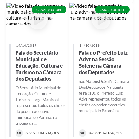
Recebimento de Recursos
CANAL YOUTUBE
CANAL YOUTUBE
Serviço de Informação ao Cidadão
Termos de Fomento
Galeria de Fotos
14/10/2019
14/10/2019
Fala do Secretário
Fala do Prefeito Luiz
Audiências Públicas
Municipal de
Adyr na Sessão
Iluminação Pública
Educação, Cultura e
Solene na Câmara
Turismo na Câmara
dos Deputados
Arquivos para Download
dos Deputados
SãoMateusDoSulNaCâmara
DosDeputados Na quinta-
O Secretário Municipal de
Carta de Serviços
feira (10), o Prefeito Luiz
Educação, Cultura e
Adyr representou todos os
Turismo, Jorge Manfroni,
Galeria de Vídeos
chefes do poder executivo
representou todos os chefes
municipal do Paraná na ...
do poder executivo
Projetos
municipal do Paraná, na
tribuna da ...
Legislação
3266 VISUALIZAÇÕES
3470 VISUALIZAÇÕES
Logo Prefeitura de São Mateus do Sul