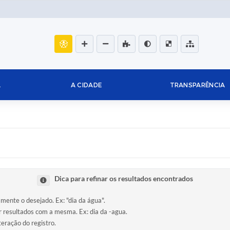
L
A CIDADE
TRANSPARÊNCIA
Dica para refinar os resultados encontrados
amente o desejado. Ex: "dia da água".
ir resultados com a mesma. Ex: dia da -agua.
teração do registro.