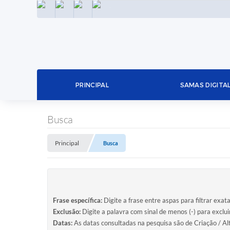
INSTAGRAM
FACEBOOK
LINKEDIN
TWITTER
PRINCIPAL
SAMAS DIGITA
Busca
Principal
Busca
Frase específica:
Digite a frase entre aspas para filtrar exat
Exclusão:
Digite a palavra com sinal de menos (-) para exclu
Datas:
As datas consultadas na pesquisa são de Criação / Al