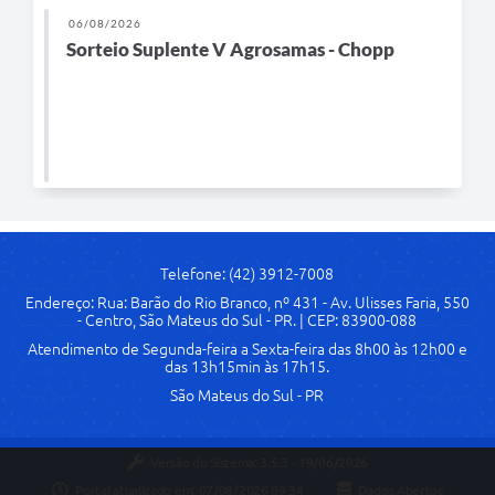
06/08/2026
Links
Sorteio Suplente V Agrosamas - Chopp
Agenda
SIC
Notícias
Briefing de Ações, Divulgações e Eventos
Solicitação de Remoção: Instituições Escolares
Telefone: (42) 3912-7008
Contato
Endereço: Rua: Barão do Rio Branco, nº 431 - Av. Ulisses Faria, 550
- Centro, São Mateus do Sul - PR. | CEP: 83900-088
Telefones Úteis
Atendimento de Segunda-feira a Sexta-feira das 8h00 às 12h00 e
das 13h15min às 17h15.
São Mateus do Sul - PR
Versão do Sistema:
3.5.3 - 19/06/2026
Portal atualizado em:
07/08/2026 09:34
Dados Abertos