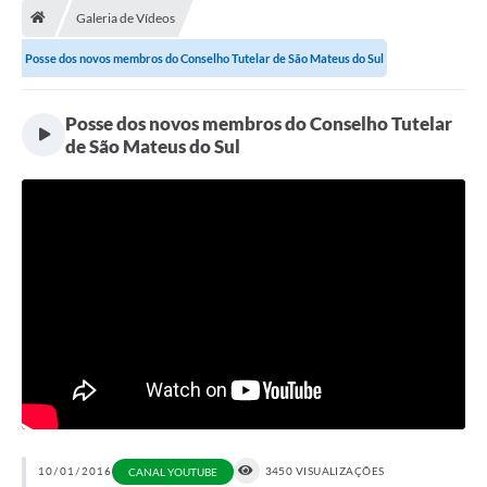
Galeria de Vídeos
A Cidade
Posse dos novos membros do Conselho Tutelar de São Mateus do Sul
Transparência
Posse dos novos membros do Conselho Tutelar
Secretarias
de São Mateus do Sul
Turismo
Ouvidoria
A Prefeitura
Editais
Legislação
Concursos
PSS Unificado 2025
PROGRAMA DE INCUBAÇÃO DA INCUBADORA DE STARTUPS
10/01/2016
3450 VISUALIZAÇÕES
CANAL YOUTUBE
INOVA_SÃO MATEUS DO SUL