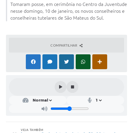
Tomaram posse, em cerimônia no Centro da Juventude
Solicitação de Remoção 2025/2026: Instituições Escolares
nesse domingo, 10 de janeiro, os novos conselheiros e
conselheiras tutelares de São Mateus do Sul.
Chamamento Público para Artistas Locais
Projeto Nascente Viva
Agência do Trabalhador
COMPARTILHAR
Previdência Complementar
Cadastro para Castração
Telefones Prefeitura Municipal
Feriados Municipais
Imprensa
Telefones Postos de Saúde
Plantão das Funerárias
VEJA TAMBÉM