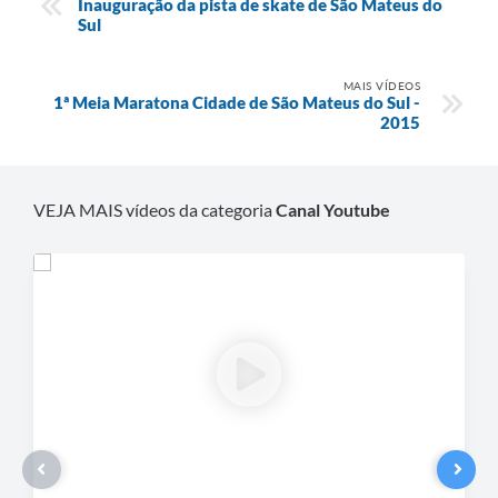
Inauguração da pista de skate de São Mateus do
Recebimento de Recursos
Sul
Serviço de Informação ao Cidadão
MAIS VÍDEOS
1ª Meia Maratona Cidade de São Mateus do Sul -
Termos de Fomento
2015
Galeria de Fotos
Audiências Públicas
VEJA MAIS vídeos da categoria
Canal Youtube
Iluminação Pública
Arquivos para Download
Carta de Serviços
Galeria de Vídeos
Projetos
Legislação
Logo Prefeitura de São Mateus do Sul