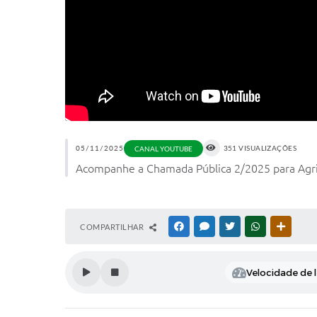
05/11/2025
351 VISUALIZAÇÕES
CANAL YOUTUBE
Acompanhe a Chamada Pública 2/2025 para Agric
COMPARTILHAR
FACEBOOK
MESSENGER
TWITTER
WHATSAPP
OUTRAS
Velocidade de l