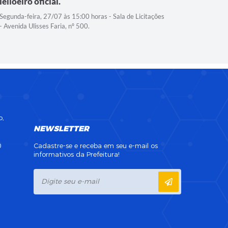
leiloeiro oficial.
Audiência 
avaliação 
Segunda-feira, 27/07 às 15:00 horas - Sala de Licitações
1º quadrime
- Avenida Ulisses Faria, nº 500.
o,
NEWSLETTER
0
Cadastre-se e receba em seu e-mail os
informativos da Prefeitura!