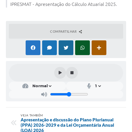
IPRESMAT - Apresentação do Cálculo Atuarial 2025.
Solicitação de Remoção 2025/2026: Instituições Escolares
Chamamento Público para Artistas Locais
COMPARTILHAR
Projeto Nascente Viva
Agência do Trabalhador
Previdência Complementar
Cadastro para Castração
Telefones Prefeitura Municipal
Feriados Municipais
Imprensa
Telefones Postos de Saúde
VEJA TAMBÉM
Apresentação e discussão do Plano Plurianual
(PPA) 2026-2029 e da Lei Orçamentária Anual
Plantão das Funerárias
(LOA) 2026