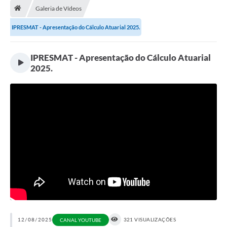
Galeria de Vídeos
A Cidade
IPRESMAT - Apresentação do Cálculo Atuarial 2025.
Transparência
IPRESMAT - Apresentação do Cálculo Atuarial
Secretarias
2025.
Turismo
Ouvidoria
A Prefeitura
Editais
Legislação
Concursos
PSS Unificado 2025
PROGRAMA DE INCUBAÇÃO DA INCUBADORA DE STARTUPS
12/08/2025
321 VISUALIZAÇÕES
CANAL YOUTUBE
INOVA_SÃO MATEUS DO SUL