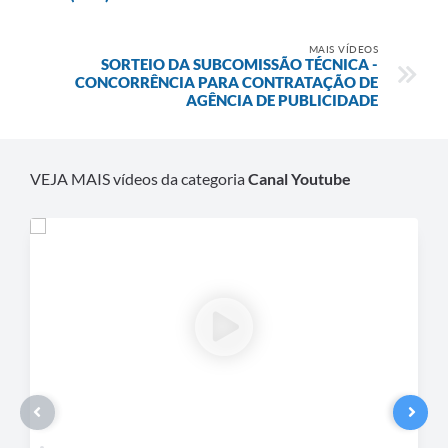
Recebimento de Recursos
MAIS VÍDEOS
Serviço de Informação ao Cidadão
SORTEIO DA SUBCOMISSÃO TÉCNICA -
CONCORRÊNCIA PARA CONTRATAÇÃO DE
Termos de Fomento
AGÊNCIA DE PUBLICIDADE
Galeria de Fotos
Audiências Públicas
VEJA MAIS vídeos da categoria
Canal Youtube
Iluminação Pública
Arquivos para Download
Carta de Serviços
Galeria de Vídeos
Projetos
Legislação
Logo Prefeitura de São Mateus do Sul