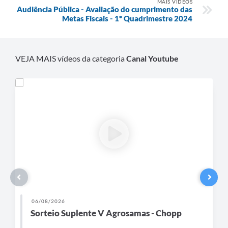
MAIS VÍDEOS
Recebimento de Recursos
Audiência Pública - Avaliação do cumprimento das
Metas Fiscais - 1º Quadrimestre 2024
Serviço de Informação ao Cidadão
Termos de Fomento
VEJA MAIS vídeos da categoria
Canal Youtube
Galeria de Fotos
Audiências Públicas
Iluminação Pública
Arquivos para Download
Carta de Serviços
Galeria de Vídeos
Projetos
06/08/2026
Legislação
Sorteio Suplente V Agrosamas - Chopp
Logo Prefeitura de São Mateus do Sul