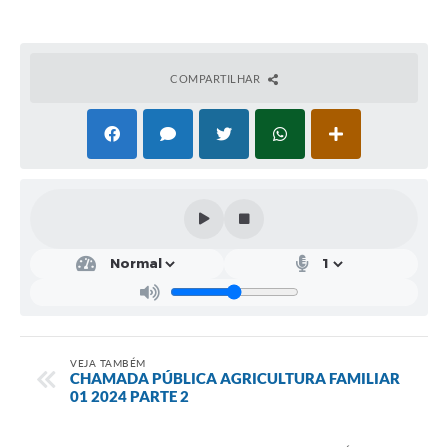
Solicitação de Remoção 2025/2026: Instituições Escolares
Chamamento Público para Artistas Locais
COMPARTILHAR
Projeto Nascente Viva
Agência do Trabalhador
Previdência Complementar
Cadastro para Castração
Telefones Prefeitura Municipal
Feriados Municipais
Imprensa
VEJA TAMBÉM
CHAMADA PÚBLICA AGRICULTURA FAMILIAR
Telefones Postos de Saúde
01 2024 PARTE 2
Plantão das Funerárias