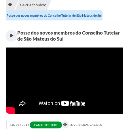
Galeria de Vídeos
A Cidade
Posse dos novos membros do Conselho Tutelar de São Mateus do Sul
Transparência
Posse dos novos membros do Conselho Tutelar
Secretarias
de São Mateus do Sul
Turismo
Ouvidoria
A Prefeitura
Editais
Legislação
Concursos
PSS Unificado 2025
PROGRAMA DE INCUBAÇÃO DA INCUBADORA DE STARTUPS
10/01/2016
3798 VISUALIZAÇÕES
CANAL YOUTUBE
INOVA_SÃO MATEUS DO SUL