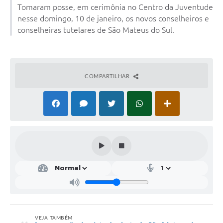
Tomaram posse, em cerimônia no Centro da Juventude
Solicitação de Remoção 2025/2026: Instituições Escolares
nesse domingo, 10 de janeiro, os novos conselheiros e
conselheiras tutelares de São Mateus do Sul.
Chamamento Público para Artistas Locais
Projeto Nascente Viva
Agência do Trabalhador
COMPARTILHAR
Previdência Complementar
Cadastro para Castração
Telefones Prefeitura Municipal
Feriados Municipais
Imprensa
Telefones Postos de Saúde
Plantão das Funerárias
VEJA TAMBÉM