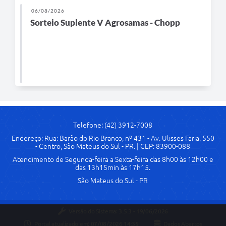
06/08/2026
Links
Sorteio Suplente V Agrosamas - Chopp
Agenda
SIC
Notícias
Briefing de Ações, Divulgações e Eventos
Solicitação de Remoção: Instituições Escolares
Telefone: (42) 3912-7008
Contato
Endereço: Rua: Barão do Rio Branco, nº 431 - Av. Ulisses Faria, 550
- Centro, São Mateus do Sul - PR. | CEP: 83900-088
Telefones Úteis
Atendimento de Segunda-feira a Sexta-feira das 8h00 às 12h00 e
das 13h15min às 17h15.
São Mateus do Sul - PR
Versão do Sistema:
3.5.3 - 19/06/2026
Portal atualizado em:
07/08/2026 14:35
Dados Abertos