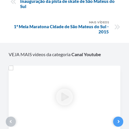
Inauguração da pista de skate de São Mateus do
Recebimento de Recursos
Sul
Serviço de Informação ao Cidadão
MAIS VÍDEOS
1ª Meia Maratona Cidade de São Mateus do Sul -
Termos de Fomento
2015
Galeria de Fotos
Audiências Públicas
VEJA MAIS vídeos da categoria
Canal Youtube
Iluminação Pública
Arquivos para Download
Carta de Serviços
Galeria de Vídeos
Projetos
Legislação
Logo Prefeitura de São Mateus do Sul